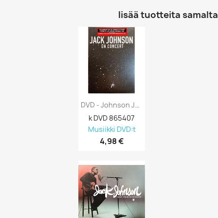
lisää tuotteita samalta 
DVD - Johnson Jack: En Concert Kansi EX...
k DVD 865407
Musiikki DVD:t
4,98 €