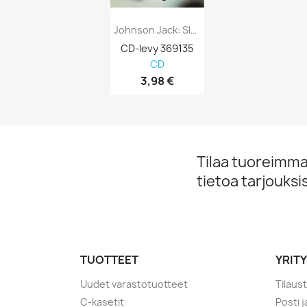
Johnson Jack: Sleep Through The Static...
CD-levy 369135
CD
3,98 €
Tilaa tuoreimmat
tietoa tarjouks
TUOTTEET
YRIT
Uudet varastotuotteet
Tilaus
C-kasetit
Posti 