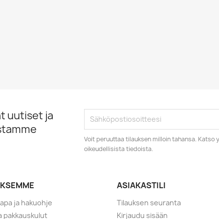
 uutiset ja
istamme
Voit peruuttaa tilauksen milloin tahansa. Kats
oikeudellisista tiedoista.
YKSEMME
ASIAKASTILI
tapa ja hakuohje
Tilauksen seuranta
ja pakkauskulut
Kirjaudu sisään