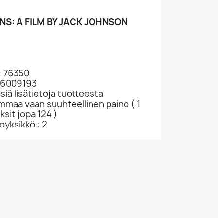
S: A FILM BY JACK JOHNSON
: 76350
006009193
siä lisätietoja tuotteesta
ammaa vaan suuhteellinen paino ( 1
ksit jopa 124 )
yksikkö : 2