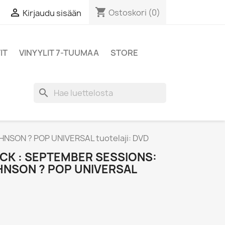
shopping_cart

Ostoskori
(0)
Kirjaudu sisään
IT
VINYYLIT 7-TUUMAA
STORE
search
HNSON ? POP UNIVERSAL tuotelaji: DVD
CK : SEPTEMBER SESSIONS:
OHNSON ? POP UNIVERSAL