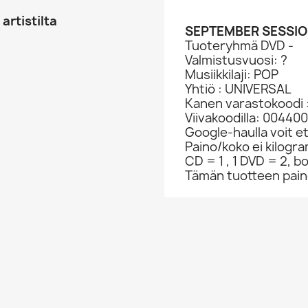
artistilta
SEPTEMBER SESSION
Tuoteryhmä DVD -
Valmistusvuosi: ?
Musiikkilaji: POP
Yhtiö : UNIVERSAL
Kanen varastokoodi 
Viivakoodilla: 0044
Google-haulla voit et
Paino/koko ei kilogr
CD = 1 , 1 DVD = 2, bo
Tämän tuotteen paino