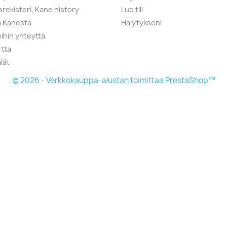
srekisteri, Kane history
Luo tili
a Kanesta
Hälytykseni
ihin yhteyttä
rtta
lät
© 2026 - Verkkokauppa-alustan toimittaa PrestaShop™