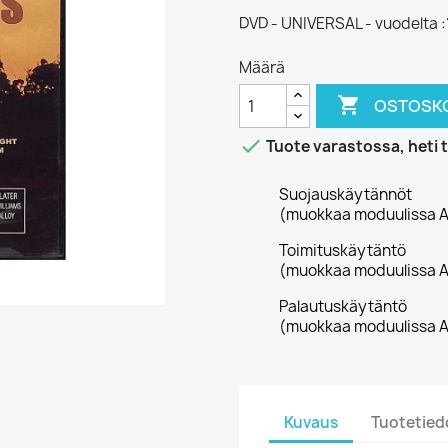
DVD - UNIVERSAL - vuodelta :
Määrä

OSTOSKO

Tuote varastossa, heti 
Suojauskäytännöt
(muokkaa moduulissa A
Toimituskäytäntö
(muokkaa moduulissa A
Palautuskäytäntö
(muokkaa moduulissa A
Kuvaus
Tuotetied