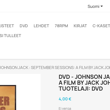

Suomi
LISTEET
DVD
LEHDET
78RPM
KIRJAT
C-KASET
SI TULLEET
 JOHNSON JACK : SEPTEMBER SESSIONS: A FILM BY JACK JO
DVD - JOHNSON JA
A FILM BY JACK J
TUOTELAJI: DVD
4,00 €
Ei veroa