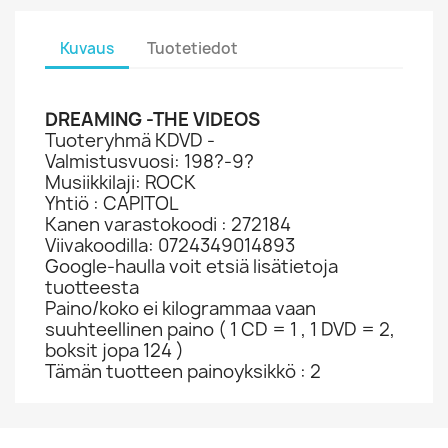
Kuvaus
Tuotetiedot
DREAMING -THE VIDEOS
Tuoteryhmä KDVD -
Valmistusvuosi: 198?-9?
Musiikkilaji: ROCK
Yhtiö : CAPITOL
Kanen varastokoodi : 272184
Viivakoodilla: 0724349014893
Google-haulla voit etsiä lisätietoja
tuotteesta
Paino/koko ei kilogrammaa vaan
suuhteellinen paino ( 1 CD = 1 , 1 DVD = 2,
boksit jopa 124 )
Tämän tuotteen painoyksikkö : 2