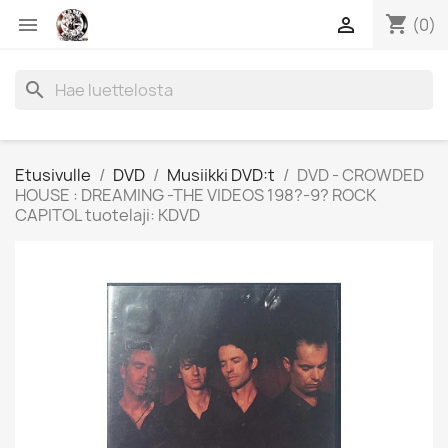
shopping_cart


(0)
search
Etusivulle
DVD
Musiikki DVD:t
DVD - CROWDED
HOUSE : DREAMING -THE VIDEOS 198?-9? ROCK
CAPITOL tuotelaji: KDVD