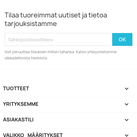
Tilaa tuoreimmat uutiset ja tietoa
tarjouksistamme
Voit peruuttaa tilauksen milloin tahansa. Katso yhteystietomme
oikeudellisista tiedoista.
TUOTTEET

YRITYKSEMME

ASIAKASTILI

VALIKKO_MÄÄRITYKSET
keyboard_arrow_down