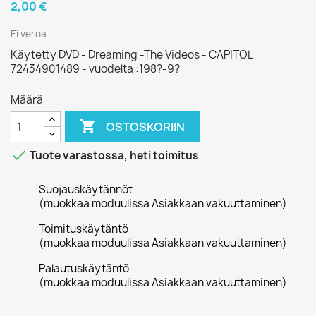
2,00 €
Ei veroa
Käytetty DVD - Dreaming -The Videos - CAPITOL
72434901489 - vuodelta :198?-9?
Määrä

OSTOSKORIIN

Tuote varastossa, heti toimitus
Suojauskäytännöt
(muokkaa moduulissa Asiakkaan vakuuttaminen)
Toimituskäytäntö
(muokkaa moduulissa Asiakkaan vakuuttaminen)
Palautuskäytäntö
(muokkaa moduulissa Asiakkaan vakuuttaminen)