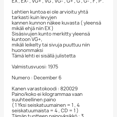
EX , EX- , VG+ , VG , VG- , G+ , G , G- , F , P .
Lehtien kuntoa ei ole arvioitu yhtä
tarkasti kuin levyjen
kannen kunnon näkee kuvasta ( yleensä
mikäli ehjä niin EX )
Sisäsivujen kunto merkitty yleensä
kuntoon VG+,
mikäli leikelty tai sivuja puuttuu niin
huonommaksi
Tämä lehti ei sisällä julistetta
Valmistusvuosi: 1975
Numero : December 6
Kanen varastokoodi : 820029
Paino/koko ei kilogrammaa vaan
suuhteellinen paino
( 1 Yksi seiskatuumainen = 1 , 4
seiskatuumaista = 4 , CD = 1 )
Tämän tuotteen painoyksikkö : 3