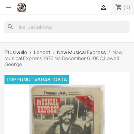
shopping_cart


(0)
search
Etusivulle
Lehdet
New Musical Express
New
Musical Express 1975 No.December 6 10CC,Lowell
George
LOPPUNUT VARASTOSTA