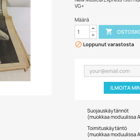
VG+
Määrä

OSTOSKO

Loppunut varastosta
ILMOITA MI
Suojauskäytännöt
(muokkaa moduulissa A
Toimituskäytäntö
(muokkaa moduulissa A