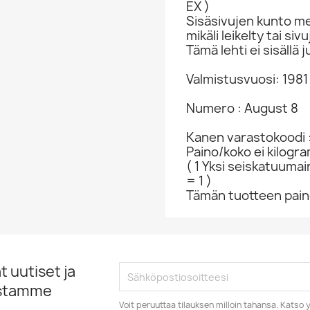
EX )
Sisäsivujen kunto me
mikäli leikelty tai s
Tämä lehti ei sisällä j
Valmistusvuosi: 1981
Numero : August 8
Kanen varastokoodi 
Paino/koko ei kilogr
( 1 Yksi seiskatuumai
= 1 )
Tämän tuotteen paino
 uutiset ja
istamme
Voit peruuttaa tilauksen milloin tahansa. Kats