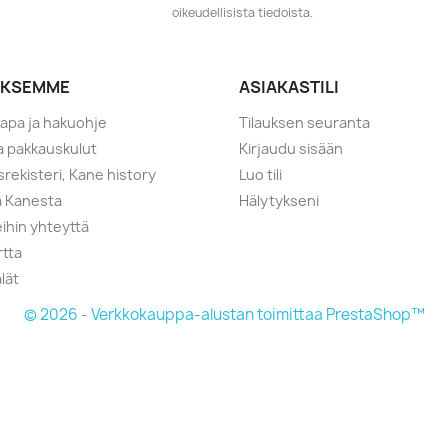
oikeudellisista tiedoista.
YKSEMME
ASIAKASTILI
tapa ja hakuohje
Tilauksen seuranta
ja pakkauskulut
Kirjaudu sisään
srekisteri, Kane history
Luo tili
a Kanesta
Hälytykseni
ihin yhteyttä
rtta
lät
© 2026 - Verkkokauppa-alustan toimittaa PrestaShop™