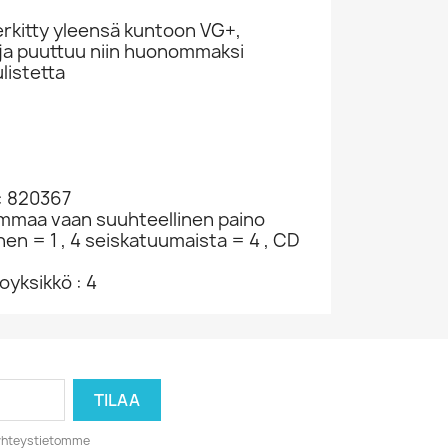
rkitty yleensä kuntoon VG+,
ivuja puuttuu niin huonommaksi
ulistetta
: 820367
ammaa vaan suuhteellinen paino
nen = 1 , 4 seiskatuumaista = 4 , CD
yksikkö : 4
o yhteystietomme