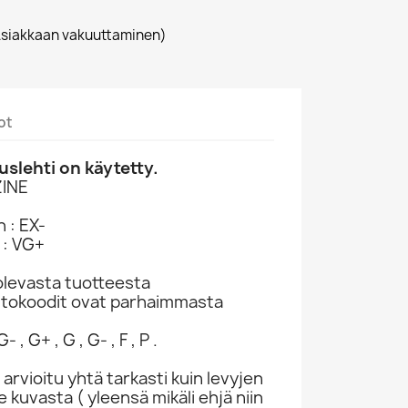
siakkaan vakuuttaminen)
ot
slehti on käytetty.
INE
 : EX-
 : VG+
levasta tuotteesta
ntokoodit ovat parhaimmasta
- , G+ , G , G- , F , P .
 arvioitu yhtä tarkasti kuin levyjen
kuvasta ( yleensä mikäli ehjä niin