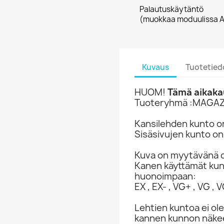
Palautuskäytäntö
(muokkaa moduulissa A
Kuvaus
Tuotetied
HUOM!
Tämä aikakau
Tuoteryhmä :MAGAZ
Kansilehden kunto on
Sisäsivujen kunto on
Kuva on myytävänä o
Kanen käyttämät ku
huonoimpaan:
EX , EX- , VG+ , VG , VG
Lehtien kuntoa ei ole
kannen kunnon näkee 