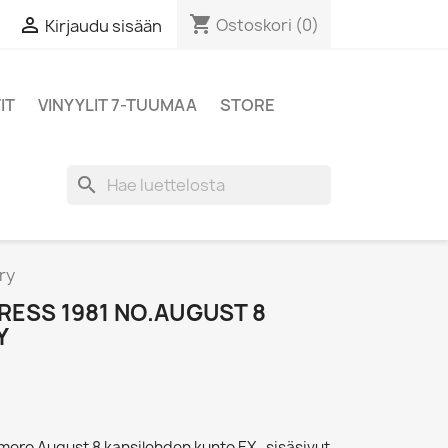
shopping_cart

Ostoskori
(0)
Kirjaudu sisään
IT
VINYYLIT 7-TUUMAA
STORE
search
ry
RESS 1981 NO.AUGUST 8
Y
mero August 8 kansilehden kunto EX- sisäsivut