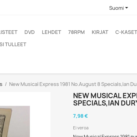

Suomi
LISTEET
DVD
LEHDET
78RPM
KIRJAT
C-KASET
SI TULLEET
s
New Musical Express 1981 No.August 8 Specials,Ian Du
NEW MUSICAL EXP
SPECIALS,IAN DUR
7,98 €
Ei veroa
New Musical Express 1981 nu