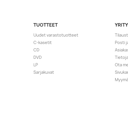
TUOTTEET
YRIT
Uudet varastotuotteet
Tilaus
C-kasetit
Posti 
CD
Asiaka
DVD
Tietoj
LP
Ota me
Sarjakuvat
Sivuka
Myymä