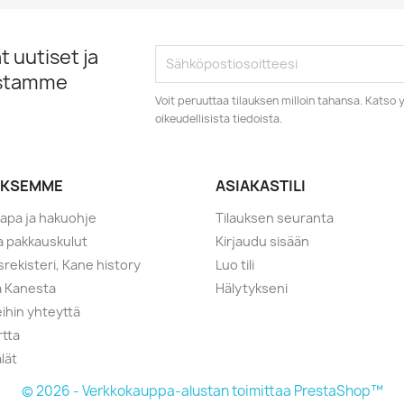
 uutiset ja
istamme
Voit peruuttaa tilauksen milloin tahansa. Kats
oikeudellisista tiedoista.
YKSEMME
ASIAKASTILI
tapa ja hakuohje
Tilauksen seuranta
ja pakkauskulut
Kirjaudu sisään
srekisteri, Kane history
Luo tili
a Kanesta
Hälytykseni
ihin yhteyttä
rtta
lät
© 2026 - Verkkokauppa-alustan toimittaa PrestaShop™