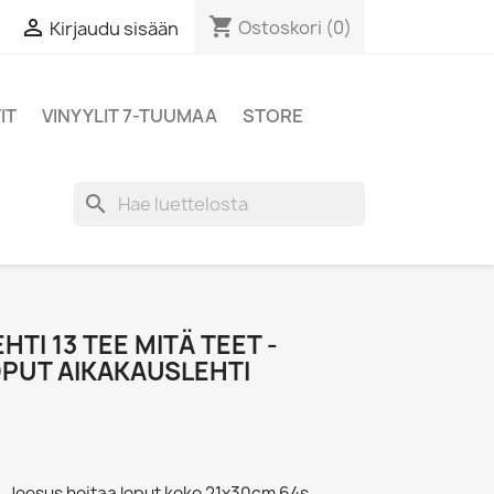
shopping_cart

Ostoskori
(0)
Kirjaudu sisään
IT
VINYYLIT 7-TUUMAA
STORE
search
HTI 13 TEE MITÄ TEET -
OPUT AIKAKAUSLEHTI
 - Jeesus hoitaa loput koko 21x30cm 64s.