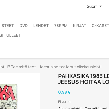

Suomi
LISTEET
DVD
LEHDET
78RPM
KIRJAT
C-KASET
SI TULLEET
hti 13 Tee mitä teet - Jeesus hoitaa loput aikakauslehti
PAHKASIKA 1983 LE
JEESUS HOITAA L
0,98 €
Ei veroa
Aikakauslehti - Tee mitä teet