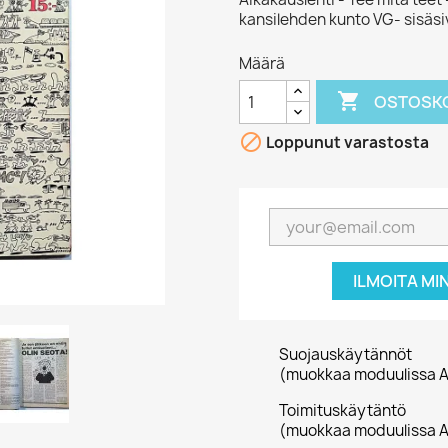
kansilehden kunto VG- sisäsiv
Määrä

OSTOSKO

Loppunut varastosta
ILMOITA MI
Suojauskäytännöt
(muokkaa moduulissa A
Toimituskäytäntö
(muokkaa moduulissa A