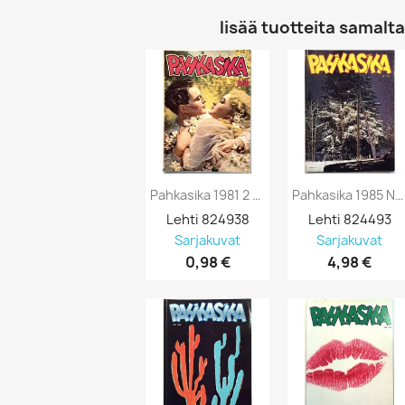
lisää tuotteita samalta 
Pahkasika 1981 2 Oletko Värisokea?...
Pahkasika 1985 No 1 Lehti 21 Uusi Kartano...
Lehti 824938
Lehti 824493
Sarjakuvat
Sarjakuvat
0,98 €
4,98 €