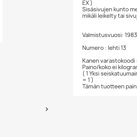
EX )
Sisäsivujen kunto me
mikäli leikelty tai s
Valmistusvuosi: 1983
Numero : lehti 13
Kanen varastokoodi 
Paino/koko ei kilogr
( 1 Yksi seiskatuumai
= 1 )
Tämän tuotteen paino
