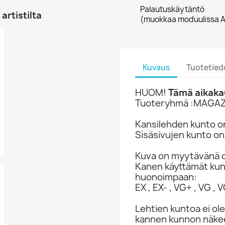
Palautuskäytäntö
artistilta
(muokkaa moduulissa A
Kuvaus
Tuotetied
HUOM!
Tämä aikakau
Tuoteryhmä :MAGAZ
Kansilehden kunto o
Sisäsivujen kunto on
Kuva on myytävänä o
Kanen käyttämät ku
huonoimpaan:
EX , EX- , VG+ , VG , VG
Lehtien kuntoa ei ole
kannen kunnon näkee 