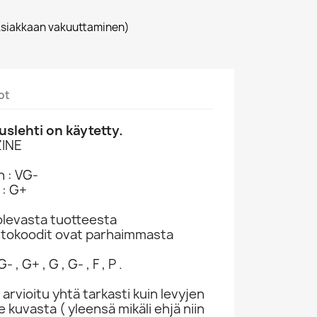
siakkaan vakuuttaminen)
ot
slehti on käytetty.
INE
n : VG-
 : G+
levasta tuotteesta
ntokoodit ovat parhaimmasta
- , G+ , G , G- , F , P .
 arvioitu yhtä tarkasti kuin levyjen
kuvasta ( yleensä mikäli ehjä niin