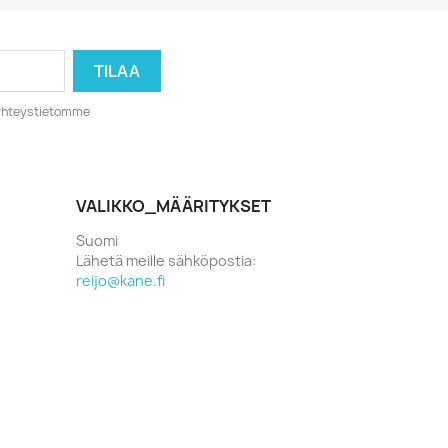
o yhteystietomme
VALIKKO_MÄÄRITYKSET
Suomi
Lähetä meille sähköpostia:
reijo@kane.fi