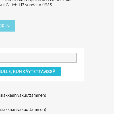
ut G+ lehti 13 vuodelta :1983
RIIN
NULLE, KUN KÄYTETTÄVISSÄ
siakkaan vakuuttaminen)
siakkaan vakuuttaminen)