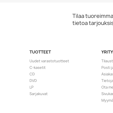
Tilaa tuoreimmat
tietoa tarjouks
TUOTTEET
YRIT
Uudet varastotuotteet
Tilaus
C-kasetit
Posti 
CD
Asiaka
DVD
Tietoj
LP
Ota me
Sarjakuvat
Sivuka
Myymä