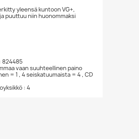
rkitty yleensä kuntoon VG+,
ivuja puuttuu niin huonommaksi
: 824485
ammaa vaan suuhteellinen paino
nen = 1 , 4 seiskatuumaista = 4 , CD
yksikkö : 4