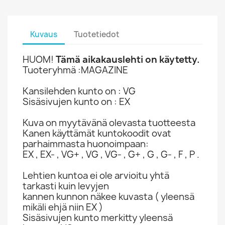
Kuvaus
Tuotetiedot
HUOM!
Tämä aikakauslehti on käytetty.
Tuoteryhmä :MAGAZINE
Kansilehden kunto on : VG
Sisäsivujen kunto on : EX
Kuva on myytävänä olevasta tuotteesta
Kanen käyttämät kuntokoodit ovat
parhaimmasta huonoimpaan:
EX , EX- , VG+ , VG , VG- , G+ , G , G- , F , P .
Lehtien kuntoa ei ole arvioitu yhtä
tarkasti kuin levyjen
kannen kunnon näkee kuvasta ( yleensä
mikäli ehjä niin EX )
Sisäsivujen kunto merkitty yleensä