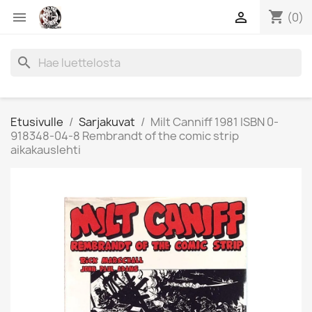
shopping_cart


(0)
search
Etusivulle
Sarjakuvat
Milt Canniff 1981 ISBN 0-
918348-04-8 Rembrandt of the comic strip
aikakauslehti