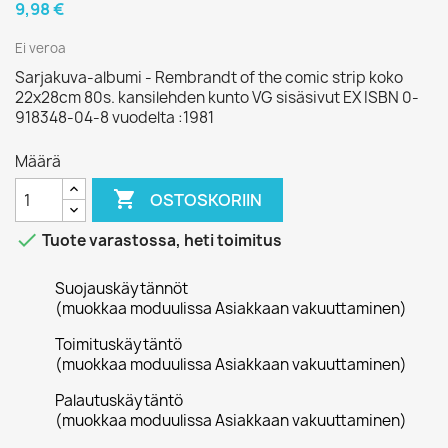
9,98 €
Ei veroa
Sarjakuva-albumi - Rembrandt of the comic strip koko
22x28cm 80s. kansilehden kunto VG sisäsivut EX ISBN 0-
918348-04-8 vuodelta :1981
Määrä

OSTOSKORIIN

Tuote varastossa, heti toimitus
Suojauskäytännöt
(muokkaa moduulissa Asiakkaan vakuuttaminen)
Toimituskäytäntö
(muokkaa moduulissa Asiakkaan vakuuttaminen)
Palautuskäytäntö
(muokkaa moduulissa Asiakkaan vakuuttaminen)