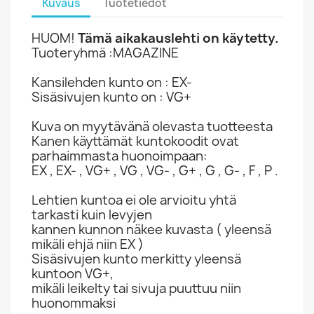
Kuvaus
Tuotetiedot
HUOM!
Tämä aikakauslehti on käytetty.
Tuoteryhmä :MAGAZINE
Kansilehden kunto on : EX-
Sisäsivujen kunto on : VG+
Kuva on myytävänä olevasta tuotteesta
Kanen käyttämät kuntokoodit ovat
parhaimmasta huonoimpaan:
EX , EX- , VG+ , VG , VG- , G+ , G , G- , F , P .
Lehtien kuntoa ei ole arvioitu yhtä
tarkasti kuin levyjen
kannen kunnon näkee kuvasta ( yleensä
mikäli ehjä niin EX )
Sisäsivujen kunto merkitty yleensä
kuntoon VG+,
mikäli leikelty tai sivuja puuttuu niin
huonommaksi