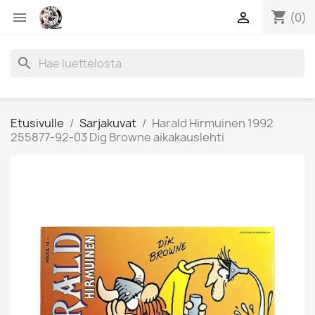
shopping_cart


(0)
search
Etusivulle
Sarjakuvat
Harald Hirmuinen 1992
255877-92-03 Dig Browne aikakauslehti