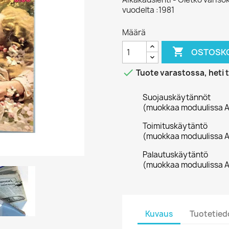
vuodelta :1981
Määrä

OSTOSKO

Tuote varastossa, heti 
Suojauskäytännöt
(muokkaa moduulissa A
Toimituskäytäntö
(muokkaa moduulissa A
Palautuskäytäntö
(muokkaa moduulissa A
Kuvaus
Tuotetied