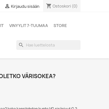
shopping_cart

Ostoskori
(0)
Kirjaudu sisään
IT
VINYYLIT 7-TUUMAA
STORE
search
 OLETKO VÄRISOKEA?
kea? koko kansilehden kunto VG sisäsivut G 2