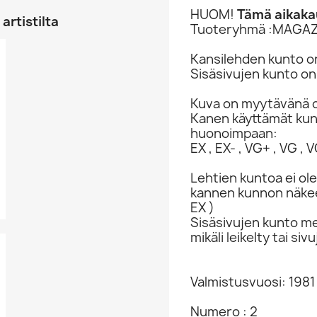
HUOM!
Tämä aikakau
artistilta
Tuoteryhmä :MAGAZ
Kansilehden kunto o
Sisäsivujen kunto on
Kuva on myytävänä o
Kanen käyttämät ku
huonoimpaan:
EX , EX- , VG+ , VG , VG
Lehtien kuntoa ei ole
kannen kunnon näkee 
EX )
Sisäsivujen kunto me
mikäli leikelty tai s
Valmistusvuosi: 1981
Numero : 2