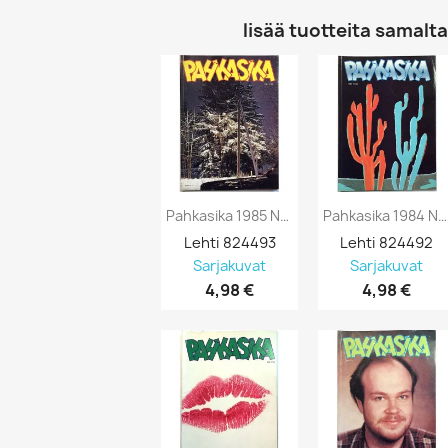
lisää tuotteita samalta 
Pahkasika 1985 No 1 Lehti 21 Uusi Kartano...
Pahkasika 1984 No 4 Lehti 20 Suuri...
Lehti 824493
Lehti 824492
Sarjakuvat
Sarjakuvat
4,98 €
4,98 €