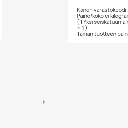
Kanen varastokoodi 
Paino/koko ei kilogr
( 1 Yksi seiskatuumai
= 1 )
Tämän tuotteen paino
