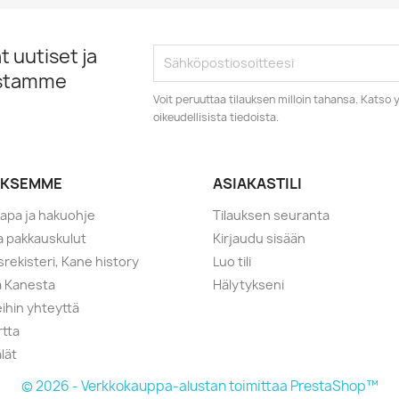
 uutiset ja
istamme
Voit peruuttaa tilauksen milloin tahansa. Kats
oikeudellisista tiedoista.
YKSEMME
ASIAKASTILI
tapa ja hakuohje
Tilauksen seuranta
ja pakkauskulut
Kirjaudu sisään
srekisteri, Kane history
Luo tili
a Kanesta
Hälytykseni
ihin yhteyttä
rtta
lät
© 2026 - Verkkokauppa-alustan toimittaa PrestaShop™