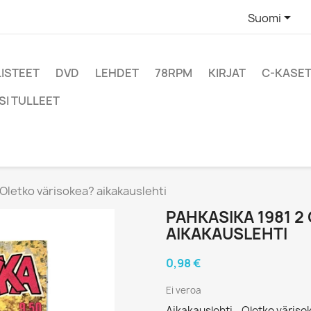

Suomi
LISTEET
DVD
LEHDET
78RPM
KIRJAT
C-KASET
SI TULLEET
 Oletko värisokea? aikakauslehti
PAHKASIKA 1981 2
AIKAKAUSLEHTI
0,98 €
Ei veroa
Aikakauslehti - Oletko väriso