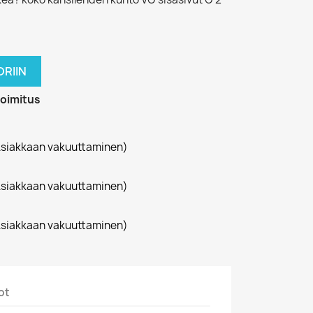
RIIN
toimitus
siakkaan vakuuttaminen)
siakkaan vakuuttaminen)
siakkaan vakuuttaminen)
ot