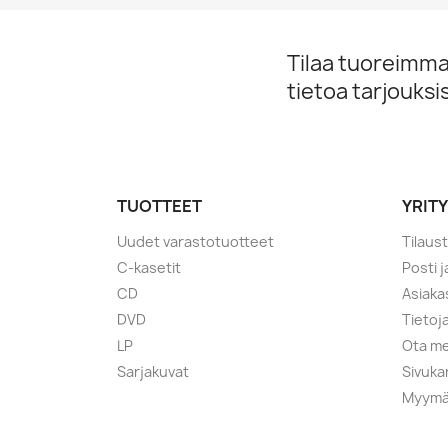
Tilaa tuoreimmat
tietoa tarjouks
TUOTTEET
YRIT
Uudet varastotuotteet
Tilaus
C-kasetit
Posti 
CD
Asiaka
DVD
Tietoj
LP
Ota me
Sarjakuvat
Sivuka
Myymä