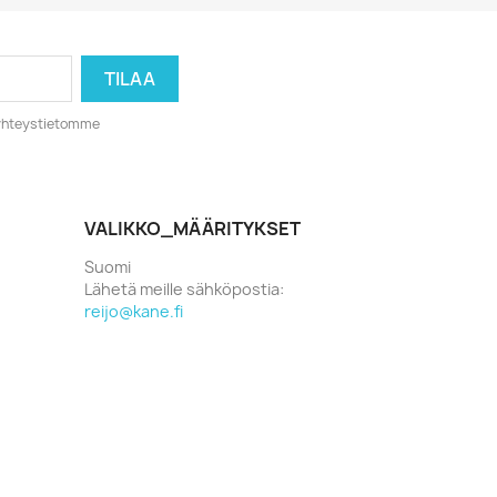
o yhteystietomme
VALIKKO_MÄÄRITYKSET
Suomi
Lähetä meille sähköpostia:
reijo@kane.fi