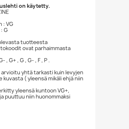
slehti on käytetty.
INE
n : VG
 : G
levasta tuotteesta
ntokoodit ovat parhaimmasta
- , G+ , G , G- , F , P .
 arvioitu yhtä tarkasti kuin levyjen
kuvasta ( yleensä mikäli ehjä niin
rkitty yleensä kuntoon VG+,
ivuja puuttuu niin huonommaksi