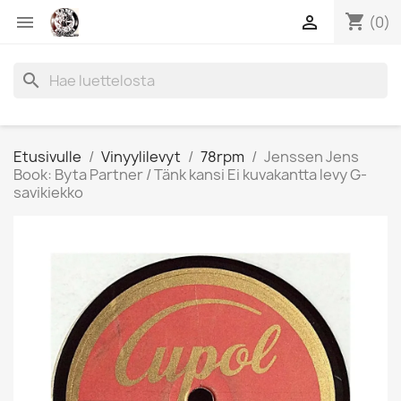
shopping_cart


(0)
search
Etusivulle
Vinyylilevyt
78rpm
Jenssen Jens
Book: Byta Partner / Tänk kansi Ei kuvakantta levy G-
savikiekko