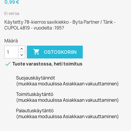
0,99 €
Ei veroa
Käytetty 78-kierros savikiekko - Byta Partner / Tänk -
CUPOL 4819 - vuodelta :195?
Määrä

OSTOSKORIIN

Tuote varastossa, heti toimitus
Suojauskäytännöt
(muokkaa moduulissa Asiakkaan vakuuttaminen)
Toimituskäytäntö
(muokkaa moduulissa Asiakkaan vakuuttaminen)
Palautuskäytäntö
(muokkaa moduulissa Asiakkaan vakuuttaminen)