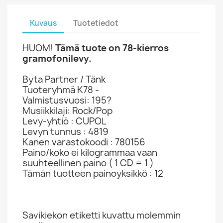
Kuvaus
Tuotetiedot
HUOM!
Tämä tuote on 78-kierros
gramofonilevy.
Byta Partner / Tänk
Tuoteryhmä K78 -
Valmistusvuosi: 195?
Musiikkilaji: Rock/Pop
Levy-yhtiö : CUPOL
Levyn tunnus : 4819
Kanen varastokoodi : 780156
Paino/koko ei kilogrammaa vaan
suuhteellinen paino ( 1 CD = 1 )
Tämän tuotteen painoyksikkö : 12
Savikiekon etiketti kuvattu molemmin