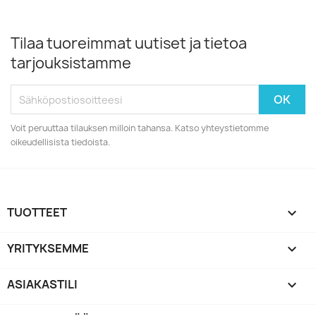
Tilaa tuoreimmat uutiset ja tietoa
tarjouksistamme
Voit peruuttaa tilauksen milloin tahansa. Katso yhteystietomme
oikeudellisista tiedoista.
TUOTTEET

YRITYKSEMME

ASIAKASTILI
