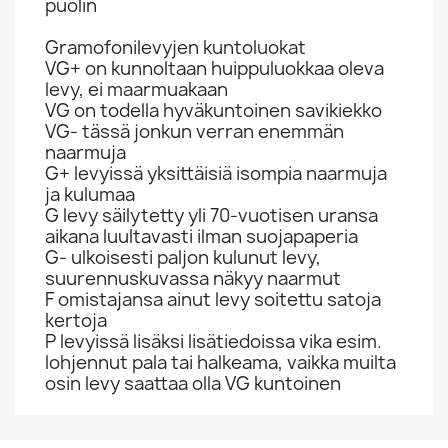
puolin
Gramofonilevyjen kuntoluokat
VG+ on kunnoltaan huippuluokkaa oleva
levy, ei maarmuakaan
VG on todella hyväkuntoinen savikiekko
VG- tässä jonkun verran enemmän
naarmuja
G+ levyissä yksittäisiä isompia naarmuja
ja kulumaa
G levy säilytetty yli 70-vuotisen uransa
aikana luultavasti ilman suojapaperia
G- ulkoisesti paljon kulunut levy,
suurennuskuvassa näkyy naarmut
F omistajansa ainut levy soitettu satoja
kertoja
P levyissä lisäksi lisätiedoissa vika esim.
lohjennut pala tai halkeama, vaikka muilta
osin levy saattaa olla VG kuntoinen