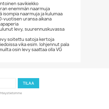
ntoinen savikiekko
erran enemmän naarmuja
siä isompia naarmuja ja kulumaa
 70-vuotisen uransa aikana
japaperia
 kulunut levy, suurennuskuvassa
evy soitettu satoja kertoja
ätiedoissa vika esim. lohjennut pala
muilta osin levy saattaa olla VG
o yhteystietomme