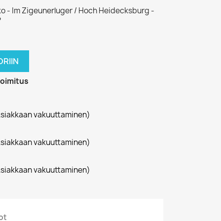
ko - Im Zigeunerluger / Hoch Heidecksburg -
?
RIIN
toimitus
siakkaan vakuuttaminen)
siakkaan vakuuttaminen)
siakkaan vakuuttaminen)
ot