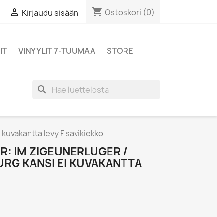
shopping_cart

Ostoskori
(0)
Kirjaudu sisään
IT
VINYYLIT 7-TUUMAA
STORE
search
kuvakantta levy F savikiekko
: IM ZIGEUNERLUGER /
RG KANSI EI KUVAKANTTA