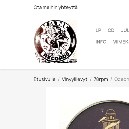
Ota meihin yhteyttä
LP
CD
JU
INFO
VIIMEK
Etusivulle
Vinyylilevyt
78rpm
Odeon 