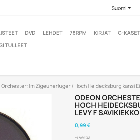

Suomi
LISTEET
DVD
LEHDET
78RPM
KIRJAT
C-KASET
SI TULLEET
Orchester: Im Zigeunerluger / Hoch Heidecksburg kansi Ei 
ODEON ORCHESTER
HOCH HEIDECKSBU
LEVY F SAVIKIEKKO
0,99 €
Ei veroa