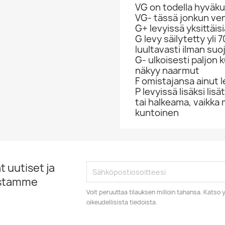
VG on todella hyväku
VG- tässä jonkun v
G+ levyissä yksittäi
G levy säilytetty yli
luultavasti ilman suo
G- ulkoisesti paljon
näkyy naarmut
F omistajansa ainut l
P levyissä lisäksi lis
tai halkeama, vaikka 
kuntoinen
 uutiset ja
istamme
Voit peruuttaa tilauksen milloin tahansa. Kats
oikeudellisista tiedoista.