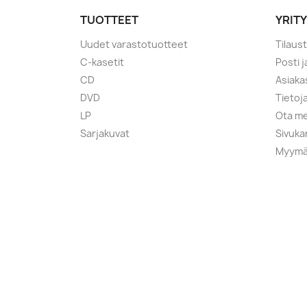
TUOTTEET
YRIT
Uudet varastotuotteet
Tilaus
C-kasetit
Posti 
CD
Asiaka
DVD
Tietoj
LP
Ota me
Sarjakuvat
Sivuka
Myymä