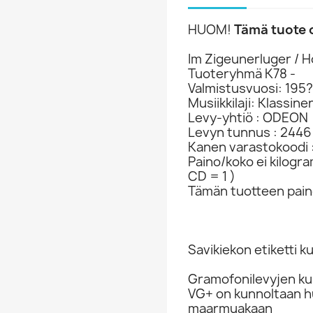
HUOM!
Tämä tuote 
Im Zigeunerluger / 
Tuoteryhmä K78 -
Valmistusvuosi: 195?
Musiikkilaji: Klassine
Levy-yhtiö : ODEON
Levyn tunnus : 2446
Kanen varastokoodi 
Paino/koko ei kilogr
CD = 1 )
Tämän tuotteen paino
Savikiekon etiketti 
Gramofonilevyjen ku
VG+ on kunnoltaan hu
maarmuakaan