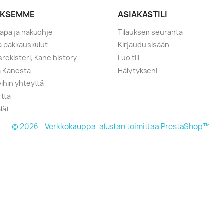
YKSEMME
ASIAKASTILI
tapa ja hakuohje
Tilauksen seuranta
ja pakkauskulut
Kirjaudu sisään
srekisteri, Kane history
Luo tili
a Kanesta
Hälytykseni
ihin yhteyttä
rtta
lät
© 2026 - Verkkokauppa-alustan toimittaa PrestaShop™