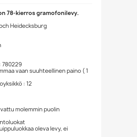
on 78-kierros gramofonilevy.
Hoch Heidecksburg
n
: 780229
ammaa vaan suuhteellinen paino ( 1
yksikkö : 12
kuvattu molemmin puolin
ntoluokat
ippuluokkaa oleva levy, ei