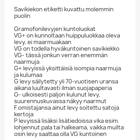
Savikiekon etiketti kuvattu molemmin
puolin
Gramofonilevyjen kuntoluokat
VG+ on kunnoltaan huippuluokkaa oleva
levy, ei maarmuakaan
VG on todella hyväkuntoinen savikiekko
VG- tässä jonkun verran enemmän
naarmuja
G+ levyissä yksittäisiä isompia naarmuja
ja kulumaa
G levy säilytetty yli 70-vuotisen uransa
aikana luultavasti ilman suojapaperia
G- ulkoisesti paljon kulunut levy,
suurennuskuvassa näkyy naarmut
F omistajansa ainut levy soitettu satoja
kertoja
P levyissä lisäksi lisätiedoissa vika esim.
lohjennut pala tai halkeama, vaikka muilta
osin levy saattaa olla VG kuntoinen