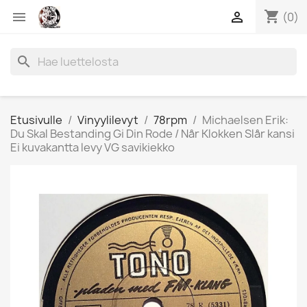
shopping_cart


(0)
search
Etusivulle
Vinyylilevyt
78rpm
Michaelsen Erik:
Du Skal Bestanding Gi Din Rode / Når Klokken Slår kansi
Ei kuvakantta levy VG savikiekko