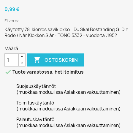
0,99 €
Ei veroa
Käytetty 78-kierros savikiekko - Du Skal Bestanding Gi Din
Rode / Når Klokken Slår - TONO 5332 - vuodelta :195?
Määrä

OSTOSKORIIN

Tuote varastossa, heti toimitus
Suojauskäytännöt
(muokkaa moduulissa Asiakkaan vakuuttaminen)
Toimituskäytäntö
(muokkaa moduulissa Asiakkaan vakuuttaminen)
Palautuskäytäntö
(muokkaa moduulissa Asiakkaan vakuuttaminen)