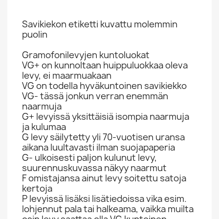
Savikiekon etiketti kuvattu molemmin
puolin
Gramofonilevyjen kuntoluokat
VG+ on kunnoltaan huippuluokkaa oleva
levy, ei maarmuakaan
VG on todella hyväkuntoinen savikiekko
VG- tässä jonkun verran enemmän
naarmuja
G+ levyissä yksittäisiä isompia naarmuja
ja kulumaa
G levy säilytetty yli 70-vuotisen uransa
aikana luultavasti ilman suojapaperia
G- ulkoisesti paljon kulunut levy,
suurennuskuvassa näkyy naarmut
F omistajansa ainut levy soitettu satoja
kertoja
P levyissä lisäksi lisätiedoissa vika esim.
lohjennut pala tai halkeama, vaikka muilta