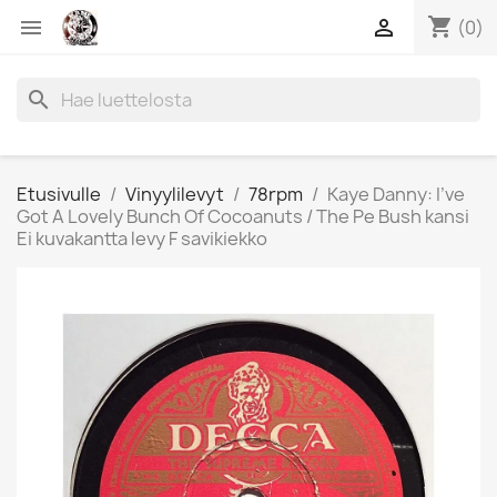
shopping_cart


(0)
search
Etusivulle
Vinyylilevyt
78rpm
Kaye Danny: I’ve
Got A Lovely Bunch Of Cocoanuts / The Pe Bush kansi
Ei kuvakantta levy F savikiekko