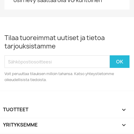
osin levy saattaa olla VG kuntoinen
Tilaa tuoreimmat uutiset ja tietoa
tarjouksistamme
Voit peruuttaa tilauksen milloin tahansa. Katso yhteystietomme
oikeudellisista tiedoista.
TUOTTEET

YRITYKSEMME
