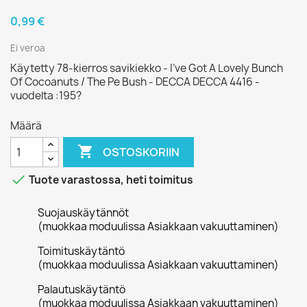
0,99 €
Ei veroa
Käytetty 78-kierros savikiekko - I’ve Got A Lovely Bunch
Of Cocoanuts / The Pe Bush - DECCA DECCA 4416 -
vuodelta :195?
Määrä

OSTOSKORIIN

Tuote varastossa, heti toimitus
Suojauskäytännöt
(muokkaa moduulissa Asiakkaan vakuuttaminen)
Toimituskäytäntö
(muokkaa moduulissa Asiakkaan vakuuttaminen)
Palautuskäytäntö
(muokkaa moduulissa Asiakkaan vakuuttaminen)