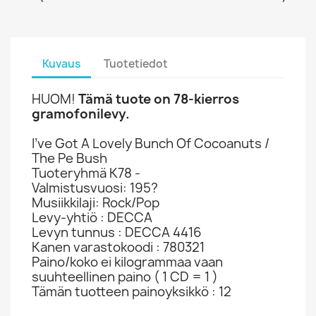
Kuvaus
Tuotetiedot
HUOM!
Tämä tuote on 78-kierros
gramofonilevy.
I’ve Got A Lovely Bunch Of Cocoanuts /
The Pe Bush
Tuoteryhmä K78 -
Valmistusvuosi: 195?
Musiikkilaji: Rock/Pop
Levy-yhtiö : DECCA
Levyn tunnus : DECCA 4416
Kanen varastokoodi : 780321
Paino/koko ei kilogrammaa vaan
suuhteellinen paino ( 1 CD = 1 )
Tämän tuotteen painoyksikkö : 12