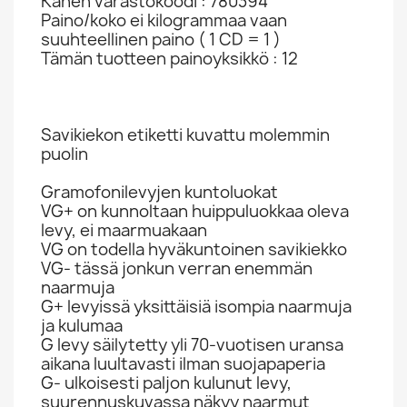
Kanen varastokoodi : 780394
Paino/koko ei kilogrammaa vaan
suuhteellinen paino ( 1 CD = 1 )
Tämän tuotteen painoyksikkö : 12
Savikiekon etiketti kuvattu molemmin
puolin
Gramofonilevyjen kuntoluokat
VG+ on kunnoltaan huippuluokkaa oleva
levy, ei maarmuakaan
VG on todella hyväkuntoinen savikiekko
VG- tässä jonkun verran enemmän
naarmuja
G+ levyissä yksittäisiä isompia naarmuja
ja kulumaa
G levy säilytetty yli 70-vuotisen uransa
aikana luultavasti ilman suojapaperia
G- ulkoisesti paljon kulunut levy,
suurennuskuvassa näkyy naarmut