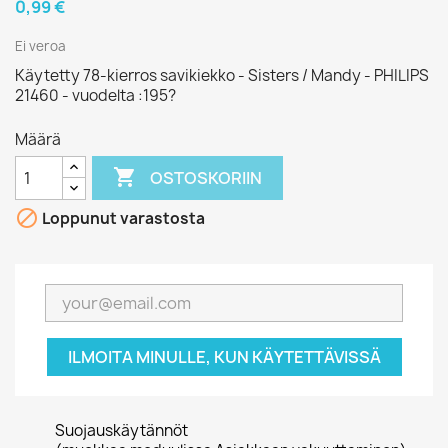
0,99 €
Ei veroa
Käytetty 78-kierros savikiekko - Sisters / Mandy - PHILIPS
21460 - vuodelta :195?
Määrä

OSTOSKORIIN

Loppunut varastosta
ILMOITA MINULLE, KUN KÄYTETTÄVISSÄ
Suojauskäytännöt