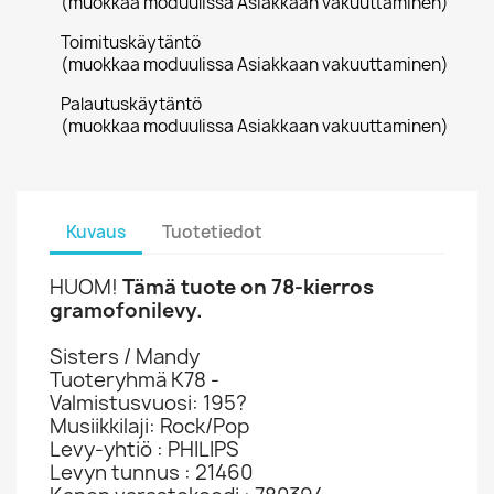
(muokkaa moduulissa Asiakkaan vakuuttaminen)
Toimituskäytäntö
(muokkaa moduulissa Asiakkaan vakuuttaminen)
Palautuskäytäntö
(muokkaa moduulissa Asiakkaan vakuuttaminen)
Kuvaus
Tuotetiedot
HUOM!
Tämä tuote on 78-kierros
gramofonilevy.
Sisters / Mandy
Tuoteryhmä K78 -
Valmistusvuosi: 195?
Musiikkilaji: Rock/Pop
Levy-yhtiö : PHILIPS
Levyn tunnus : 21460