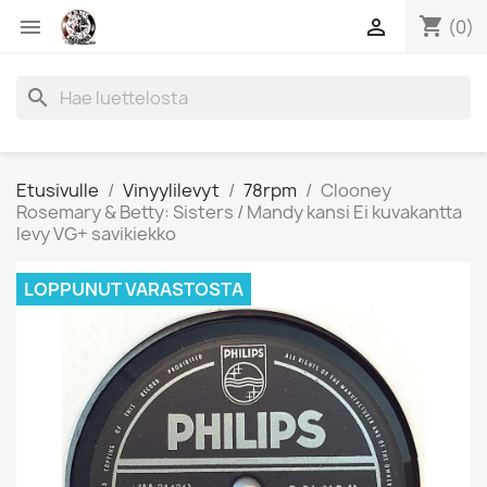
shopping_cart


(0)
search
Etusivulle
Vinyylilevyt
78rpm
Clooney
Rosemary & Betty: Sisters / Mandy kansi Ei kuvakantta
levy VG+ savikiekko
LOPPUNUT VARASTOSTA