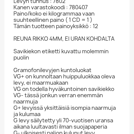
Levyn tunnus : 7802
Kanen varastokoodi : 780407
Paino/koko ei kilogrammaa vaan
suuhteellinen paino ( 1 CD = 1 )
Tämän tuotteen painoyksikkö : 12
REUNA RIKKO 4MM, EI URAN KOHDALTA
Savikiekon etiketti kuvattu molemmin
puolin
Gramofonilevyjen kuntoluokat
VG+ on kunnoltaan huippuluokkaa oleva
levy, ei maarmuakaan
VG on todella hyväkuntoinen savikiekko
VG- tässä jonkun verran enemmän
naarmuja
G+ levyissä yksittäisiä isompia naarmuja
ja kulumaa
G levy säilytetty yli 70-vuotisen uransa
aikana luultavasti ilman suojapaperia
G- ulkoisesti paljon kulunut levy,