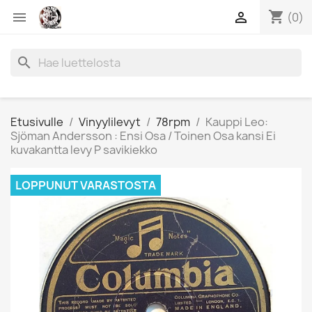
shopping_cart


(0)
search
Etusivulle
Vinyylilevyt
78rpm
Kauppi Leo:
Sjöman Andersson : Ensi Osa / Toinen Osa kansi Ei
kuvakantta levy P savikiekko
LOPPUNUT VARASTOSTA