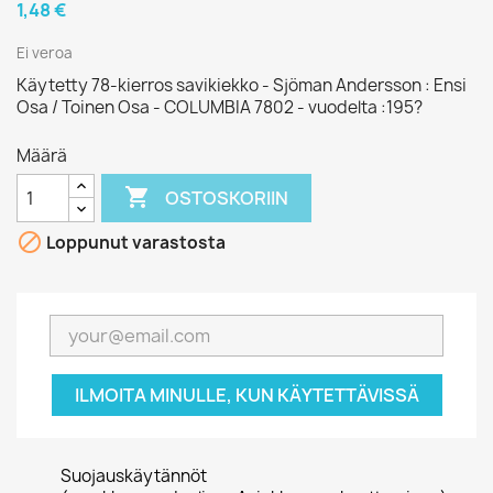
1,48 €
Ei veroa
Käytetty 78-kierros savikiekko - Sjöman Andersson : Ensi
Osa / Toinen Osa - COLUMBIA 7802 - vuodelta :195?
Määrä

OSTOSKORIIN

Loppunut varastosta
ILMOITA MINULLE, KUN KÄYTETTÄVISSÄ
Suojauskäytännöt