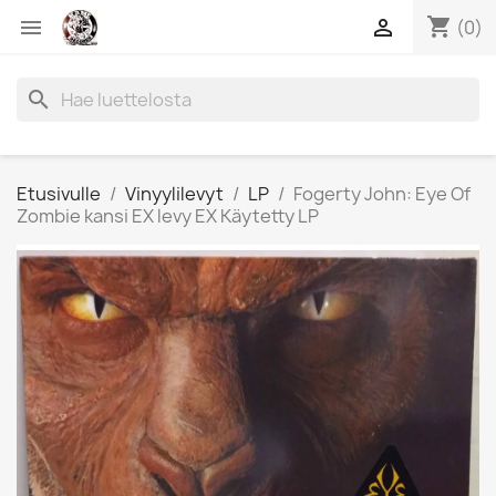
shopping_cart


(0)
search
Etusivulle
Vinyylilevyt
LP
Fogerty John: Eye Of
Zombie kansi EX levy EX Käytetty LP