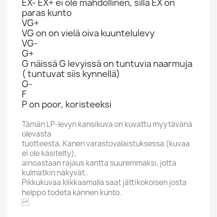
EX- EX+ ei ole mahdollinen, sillä EX on
paras kunto
VG+
VG on on vielä oiva kuuntelulevy
VG-
G+
G näissä G levyissä on tuntuvia naarmuja
( tuntuvat siis kynnellä)
G-
F
P on poor, koristeeksi
Tämän LP-levyn kansikuva on kuvattu myytävänä
olevasta
tuotteesta, Kanen varastovalaistuksessa (kuvaa
ei ole käsitelty),
ainoastaan rajaus kantta suuremmaksi, jotta
kulmatkin näkyvät..
Pikkukuvaa klikkaamalla saat jättikokoisen josta
helppo todeta kannen kunto.