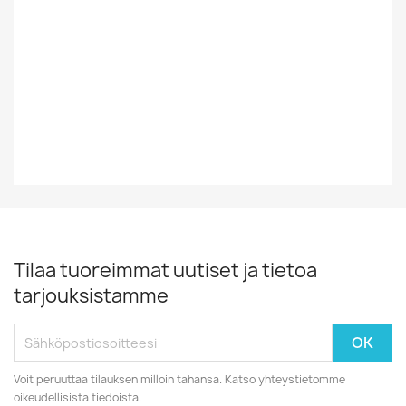
Tyyli
Rock/Pop
Vinyylin Kunto
EX
Vuosikymmen
80-Luku
Tilaa tuoreimmat uutiset ja tietoa
tarjouksistamme
Voit peruuttaa tilauksen milloin tahansa. Katso yhteystietomme
oikeudellisista tiedoista.