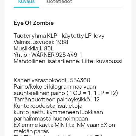
Kuvaus
Tuotetiedot
Eye Of Zombie
Tuoteryhmä KLP - käytetty LP-levy
Valmistusvuosi: 1988
Musiikkilaji: 80L
Yhtiö : WARNER 925 449-1
Mahdollinen lisätarkenne: Liite: kuvapussi
Kanen varastokoodi : 554360
Paino/koko ei kilogrammaa vaan
suuhteellinen paino ( 1 CD = 1 , 1 LP = 12)
Tämän tuotteen painoyksikkö : 12
Kuntokoodeista lisätietoja
kunto jaettu kymmeneen luokkaan
parhaimmasta huonoimpaan
EX emme käytä MINT tai NM vaan EX on
meidän paras