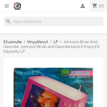
shopping_cart


(0)
search
Etusivulle
Vinyylilevyt
LP
Johnson Brian And
Geordie: Johnson Brian and Geordie kansi EX levy EX
Käytetty LP