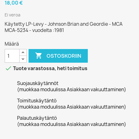
18,00 €
Ei veroa
Käytetty LP-Levy - Johnson Brian and Geordie - MCA
MCA-5234 - vuodelta :1981
Määrä

OSTOSKORIIN

Tuote varastossa, heti toimitus
Suojauskäytännöt
(muokkaa moduulissa Asiakkaan vakuuttaminen)
Toimituskäytäntö
(muokkaa moduulissa Asiakkaan vakuuttaminen)
Palautuskäytäntö
(muokkaa moduulissa Asiakkaan vakuuttaminen)