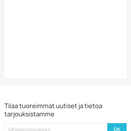
Suomesta Vai
Ulkomainen
Muualta
Tyyli
Rock/Pop
Vinyylin Kunto
EX
Vuosikymmen
80-Luku
Tilaa tuoreimmat uutiset ja tietoa
tarjouksistamme