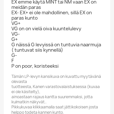
EX emme käytä MINT tai NM vaan EX on
meidän paras
EX- EX+ ei ole mahdollinen, sillä EX on
paras kunto
VG+
VG on on vielä oiva kuuntelulevy
VG-
G+
G näissä G levyissä on tuntuvia naarmuja
( tuntuvat siis kynnellä)
G-
F
P on poor, koristeeksi
Tämän LP-levyn kansikuva on kuvattu myytävänä
olevasta
tuotteesta, Kanen varastovalaistuksessa (kuvaa
ei ole käsitelty),
ainoastaan rajaus kantta suuremmaksi, jotta
kulmatkin näkyvät..
Pikkukuvaa klikkaamalla saat jättikokoisen josta
helppo todeta kannen kunto.