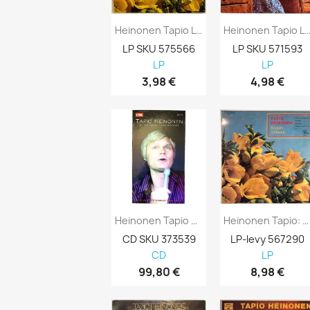
Heinonen Tapio LP Julian Grimau Kansi G-...
Heinonen Tapio LP Vielä Kerran... K
LP SKU 575566
LP SKU 571593
LP
LP
3,98 €
4,98 €
Heinonen Tapio CD En Kadu Mitään Kaikki...
Heinonen Tapio: Julian Grimau Kansi VG...
CD SKU 373539
LP-levy 567290
CD
LP
99,80 €
8,98 €