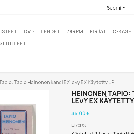

Suomi
LISTEET
DVD
LEHDET
78RPM
KIRJAT
C-KASET
SI TULLEET
apio: Tapio Heinonen kansi EX levy EX Käytetty LP
HEINONEN TAPIO: 
LEVY EX KÄYTETTY
35,00 €
Ei veroa
Käytetty LP-Levy - Tapio Hei