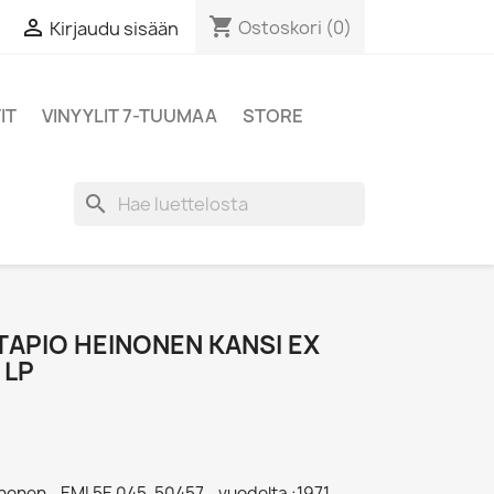
shopping_cart

Ostoskori
(0)
Kirjaudu sisään
IT
VINYYLIT 7-TUUMAA
STORE
search
TAPIO HEINONEN KANSI EX
 LP
nonen - EMI 5E 045-50457 - vuodelta :1971