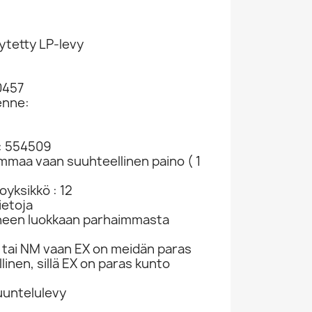
ytetty LP-levy
0457
enne:
: 554509
ammaa vaan suuhteellinen paino ( 1
yksikkö : 12
ietoja
neen luokkaan parhaimmasta
tai NM vaan EX on meidän paras
linen, sillä EX on paras kunto
kuuntelulevy