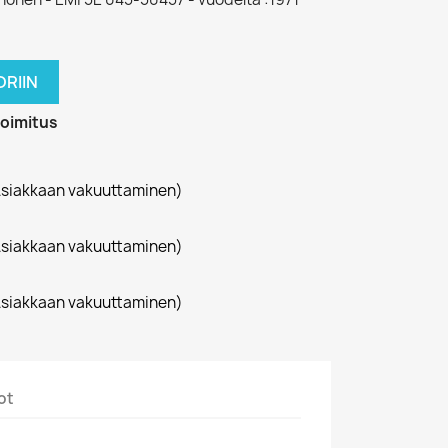
RIIN
toimitus
siakkaan vakuuttaminen)
siakkaan vakuuttaminen)
siakkaan vakuuttaminen)
ot