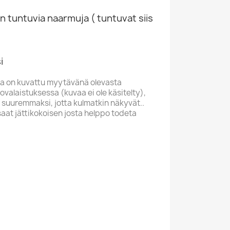
n tuntuvia naarmuja ( tuntuvat siis
i
a on kuvattu myytävänä olevasta
valaistuksessa (kuvaa ei ole käsitelty),
 suuremmaksi, jotta kulmatkin näkyvät..
saat jättikokoisen josta helppo todeta
H