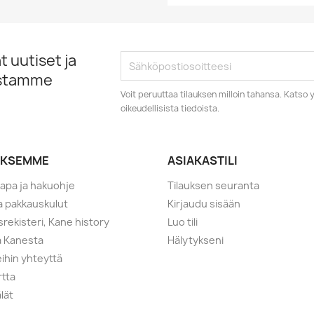
 uutiset ja
istamme
Voit peruuttaa tilauksen milloin tahansa. Kats
oikeudellisista tiedoista.
YKSEMME
ASIAKASTILI
tapa ja hakuohje
Tilauksen seuranta
ja pakkauskulut
Kirjaudu sisään
srekisteri, Kane history
Luo tili
a Kanesta
Hälytykseni
ihin yhteyttä
rtta
lät