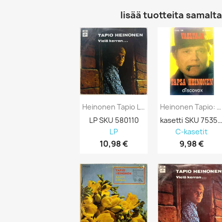
lisää tuotteita samalta 
Heinonen Tapio LP Vielä Kerran... Kansi...
Heinonen Tapio: Vaeltaja Kansipaperi EX- ,...
LP SKU 580110
kasetti SKU 75357
LP
C-kasetit
10,98 €
9,98 €