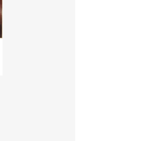
Artisti / Nimi
Hintaluokka
Kannen Kunto
Kunto Uusi Tai Kay
Suomesta Vai Muu
Tyyli
Vinyylin Kunto
Vuosikymmen