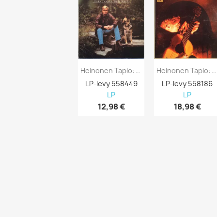
Heinonen Tapio: Vain Tavallinen Mies...
Heinonen Tapio: Tapio Heinonen Julian...
LP-levy 558449
LP-levy 558186
LP
LP
12,98 €
18,98 €