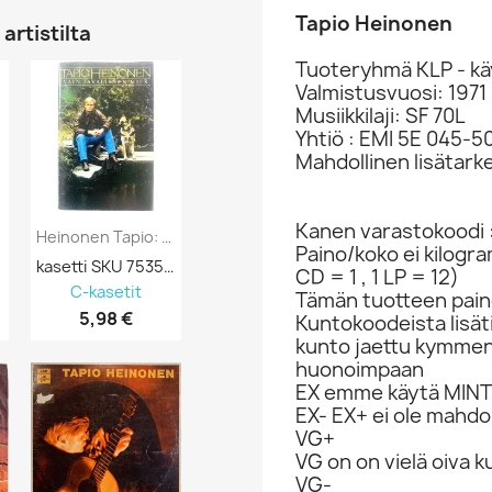
Tapio Heinonen
artistilta
Tuoteryhmä KLP - kä
Valmistusvuosi: 1971
Musiikkilaji: SF 70L
Yhtiö : EMI 5E 045-5
Mahdollinen lisätark
Kanen varastokoodi 
Heinonen Tapio: Vain Tavallinen Mies...
Paino/koko ei kilogr
0
kasetti SKU 753569
CD = 1 , 1 LP = 12)
C-kasetit
Tämän tuotteen paino
5,98 €
Kuntokoodeista lisät
kunto jaettu kymme
huonoimpaan
EX emme käytä MINT 
EX- EX+ ei ole mahdol
VG+
VG on on vielä oiva 
VG-