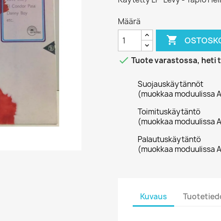
Määrä

OSTOSKO

Tuote varastossa, heti 
Suojauskäytännöt
(muokkaa moduulissa A
Toimituskäytäntö
(muokkaa moduulissa A
Palautuskäytäntö
(muokkaa moduulissa A
Kuvaus
Tuotetied