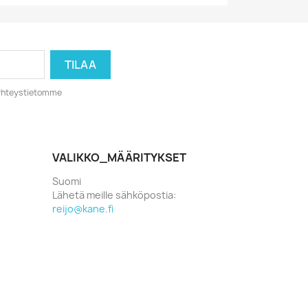
o yhteystietomme
VALIKKO_MÄÄRITYKSET
Suomi
Lähetä meille sähköpostia:
reijo@kane.fi