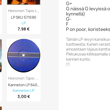
G+
G näissä G levyissä o
ansi...
Heinonen Tapio LP Tapo Heinonen -70 Kansi...
kynnellä)
LP SKU 571590
G-
LP
F
7,98 €
P on poor, koristeeks
Tämän LP-levyn kansikuv
tuotteesta, Kanen varasto
ainoastaan rajaus kantta
Pikkukuvaa klikkaamalla 
kannen kunto.
EMI
Heinonen Tapio: Lämmöllä Kansi Ei...
Kanneton LP 640259
Kanneton LP
3,00 €
Aakkoskirjain