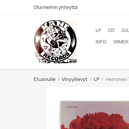
Ota meihin yhteyttä
LP
CD
JU
INFO
VIIMEK
Etusivulle
Vinyylilevyt
LP
Heinonen T