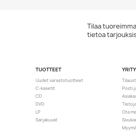
Tilaa tuoreimmat
tietoa tarjouks
TUOTTEET
YRIT
Uudet varastotuotteet
Tilaus
C-kasetit
Posti 
CD
Asiaka
DVD
Tietoj
LP
Ota me
Sarjakuvat
Sivuka
Myymä