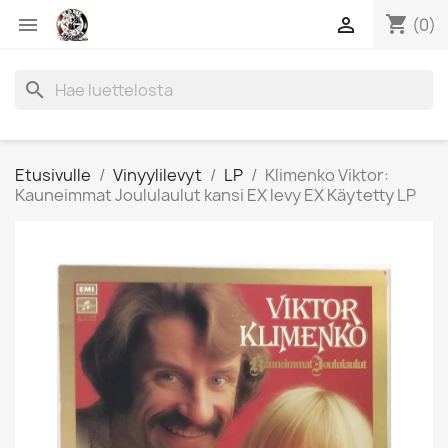
shopping_cart


(0)
search
Etusivulle
Vinyylilevyt
LP
Klimenko Viktor:
Kauneimmat Joululaulut kansi EX levy EX Käytetty LP