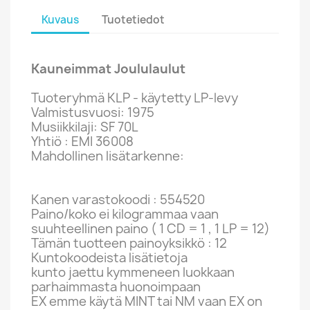
Kuvaus
Tuotetiedot
Kauneimmat Joululaulut
Tuoteryhmä KLP - käytetty LP-levy
Valmistusvuosi: 1975
Musiikkilaji: SF 70L
Yhtiö : EMI 36008
Mahdollinen lisätarkenne:
Kanen varastokoodi : 554520
Paino/koko ei kilogrammaa vaan
suuhteellinen paino ( 1 CD = 1 , 1 LP = 12)
Tämän tuotteen painoyksikkö : 12
Kuntokoodeista lisätietoja
kunto jaettu kymmeneen luokkaan
parhaimmasta huonoimpaan
EX emme käytä MINT tai NM vaan EX on