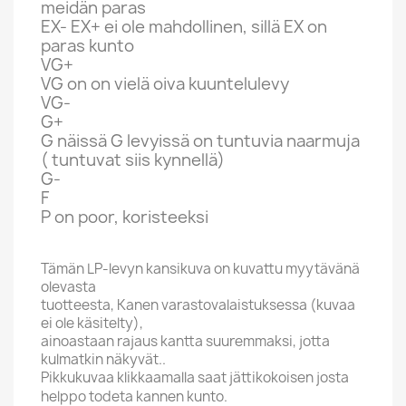
meidän paras
EX- EX+ ei ole mahdollinen, sillä EX on
paras kunto
VG+
VG on on vielä oiva kuuntelulevy
VG-
G+
G näissä G levyissä on tuntuvia naarmuja
( tuntuvat siis kynnellä)
G-
F
P on poor, koristeeksi
Tämän LP-levyn kansikuva on kuvattu myytävänä
olevasta
tuotteesta, Kanen varastovalaistuksessa (kuvaa
ei ole käsitelty),
ainoastaan rajaus kantta suuremmaksi, jotta
kulmatkin näkyvät..
Pikkukuvaa klikkaamalla saat jättikokoisen josta
helppo todeta kannen kunto.