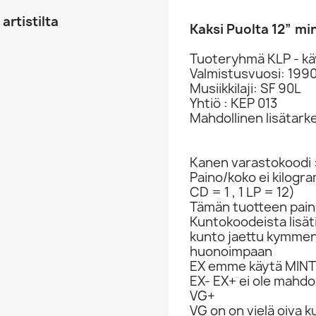
artistilta
Kaksi Puolta 12” min
Tuoteryhmä KLP - kä
Valmistusvuosi: 199
Musiikkilaji: SF 90L
Yhtiö : KEP 013
Mahdollinen lisätark
Kanen varastokoodi 
Paino/koko ei kilogr
CD = 1 , 1 LP = 12)
Tämän tuotteen paino
Kuntokoodeista lisät
kunto jaettu kymme
huonoimpaan
EX emme käytä MINT 
EX- EX+ ei ole mahdol
VG+
VG on on vielä oiva 