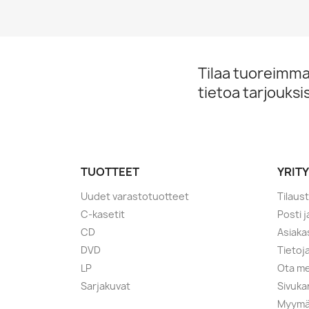
Tilaa tuoreimmat
tietoa tarjouks
TUOTTEET
YRIT
Uudet varastotuotteet
Tilaus
C-kasetit
Posti 
CD
Asiaka
DVD
Tietoj
LP
Ota me
Sarjakuvat
Sivuka
Myymä