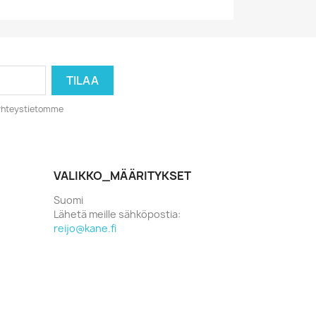
o yhteystietomme
VALIKKO_MÄÄRITYKSET
Suomi
Lähetä meille sähköpostia:
reijo@kane.fi