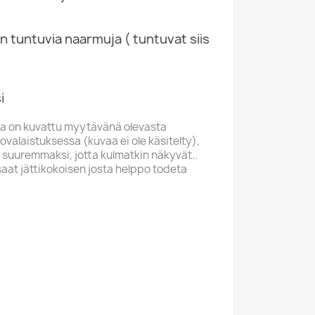
n tuntuvia naarmuja ( tuntuvat siis
i
a on kuvattu myytävänä olevasta
valaistuksessa (kuvaa ei ole käsitelty),
 suuremmaksi, jotta kulmatkin näkyvät..
saat jättikokoisen josta helppo todeta
K