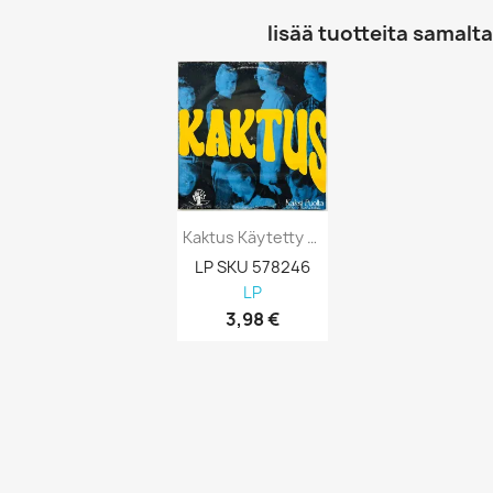
lisää tuotteita samalta 
Kaktus Käytetty LP Kaksi Puolta Kansi VG...
LP SKU 578246
LP
3,98 €