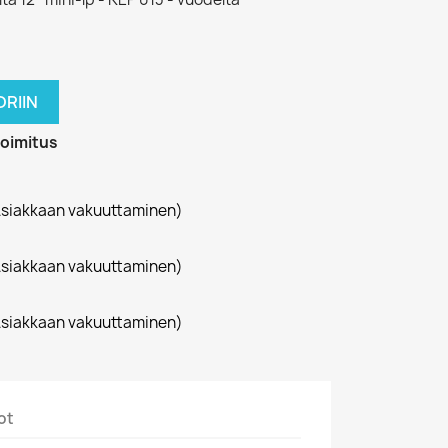
RIIN
toimitus
siakkaan vakuuttaminen)
siakkaan vakuuttaminen)
siakkaan vakuuttaminen)
ot