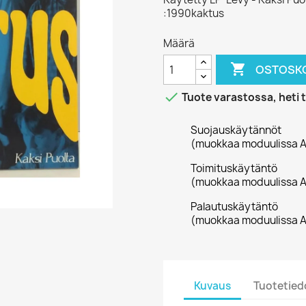
:1990kaktus
Määrä

OSTOSKO

Tuote varastossa, heti 
Suojauskäytännöt
(muokkaa moduulissa A
Toimituskäytäntö
(muokkaa moduulissa A
Palautuskäytäntö
(muokkaa moduulissa A
Kuvaus
Tuotetied