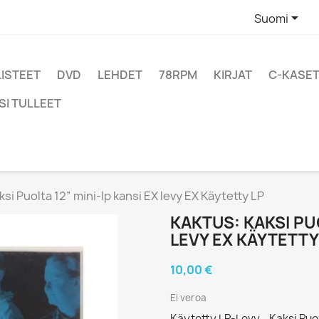

Suomi
LISTEET
DVD
LEHDET
78RPM
KIRJAT
C-KASET
SI TULLEET
ksi Puolta 12” mini-lp kansi EX levy EX Käytetty LP
KAKTUS: KAKSI PUO
LEVY EX KÄYTETTY
10,00 €
Ei veroa
Käytetty LP-Levy - Kaksi Puol