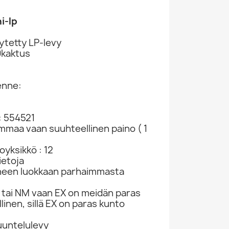
i-lp
ytetty LP-levy
0kaktus
enne:
: 554521
ammaa vaan suuhteellinen paino ( 1
yksikkö : 12
ietoja
neen luokkaan parhaimmasta
tai NM vaan EX on meidän paras
linen, sillä EX on paras kunto
kuuntelulevy