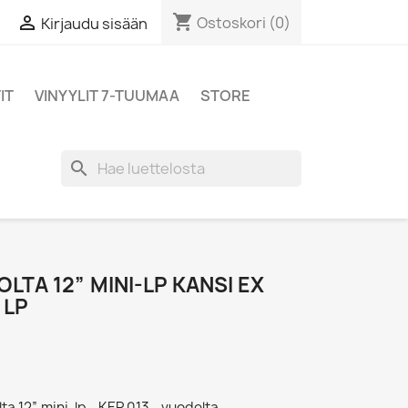
shopping_cart

Ostoskori
(0)
Kirjaudu sisään
IT
VINYYLIT 7-TUUMAA
STORE
search
LTA 12” MINI-LP KANSI EX
 LP
ta 12” mini-lp - KEP 013 - vuodelta