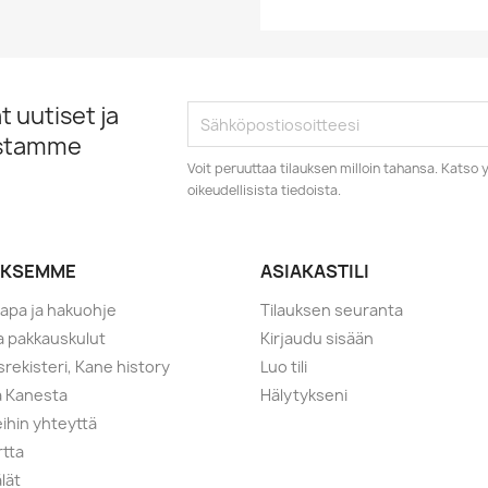
 uutiset ja
istamme
Voit peruuttaa tilauksen milloin tahansa. Kats
oikeudellisista tiedoista.
YKSEMME
ASIAKASTILI
tapa ja hakuohje
Tilauksen seuranta
ja pakkauskulut
Kirjaudu sisään
srekisteri, Kane history
Luo tili
a Kanesta
Hälytykseni
ihin yhteyttä
rtta
lät