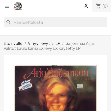
shopping_cart


(0)
search
Etusivulle
Vinyylilevyt
LP
Saijonmaa Arja:
Valitut Laulu kansi EX levy EX Käytetty LP