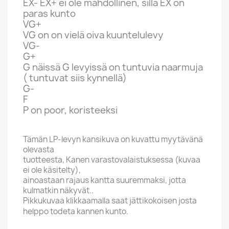
EX- EX+ ei ole mahdollinen, sillä EX on
paras kunto
VG+
VG on on vielä oiva kuuntelulevy
VG-
G+
G näissä G levyissä on tuntuvia naarmuja
( tuntuvat siis kynnellä)
G-
F
P on poor, koristeeksi
Tämän LP-levyn kansikuva on kuvattu myytävänä
olevasta
tuotteesta, Kanen varastovalaistuksessa (kuvaa
ei ole käsitelty),
ainoastaan rajaus kantta suuremmaksi, jotta
kulmatkin näkyvät..
Pikkukuvaa klikkaamalla saat jättikokoisen josta
helppo todeta kannen kunto.