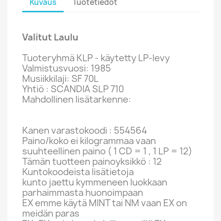
Kuvaus
Tuotetiedot
Valitut Laulu
Tuoteryhmä KLP - käytetty LP-levy
Valmistusvuosi: 1985
Musiikkilaji: SF 70L
Yhtiö : SCANDIA SLP 710
Mahdollinen lisätarkenne:
Kanen varastokoodi : 554564
Paino/koko ei kilogrammaa vaan
suuhteellinen paino ( 1 CD = 1 , 1 LP = 12)
Tämän tuotteen painoyksikkö : 12
Kuntokoodeista lisätietoja
kunto jaettu kymmeneen luokkaan
parhaimmasta huonoimpaan
EX emme käytä MINT tai NM vaan EX on
meidän paras