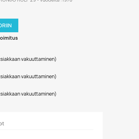
RIIN
toimitus
siakkaan vakuuttaminen)
siakkaan vakuuttaminen)
siakkaan vakuuttaminen)
ot