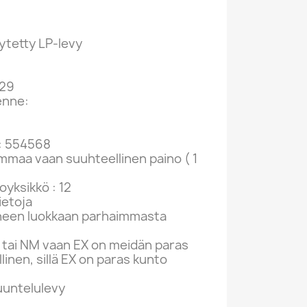
ytetty LP-levy
 29
enne:
: 554568
ammaa vaan suuhteellinen paino ( 1
yksikkö : 12
ietoja
neen luokkaan parhaimmasta
tai NM vaan EX on meidän paras
linen, sillä EX on paras kunto
kuuntelulevy