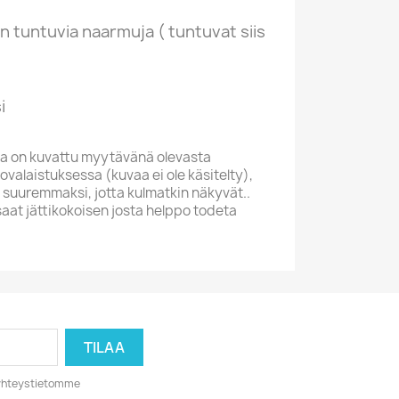
n tuntuvia naarmuja ( tuntuvat siis
i
a on kuvattu myytävänä olevasta
valaistuksessa (kuvaa ei ole käsitelty),
 suuremmaksi, jotta kulmatkin näkyvät..
saat jättikokoisen josta helppo todeta
o yhteystietomme