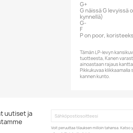
G+
G näissä G levyissä o
kynnellä)
G-
F
P on poor, koristeeks
Tämän LP-levyn kansikuv
tuotteesta, Kanen varasto
ainoastaan rajaus kantta
Pikkukuvaa klikkaamalla 
kannen kunto.
 uutiset ja
istamme
Voit peruuttaa tilauksen milloin tahansa. Kats