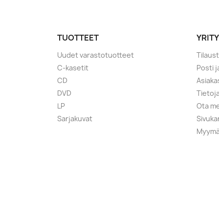
TUOTTEET
YRIT
Uudet varastotuotteet
Tilaus
C-kasetit
Posti 
CD
Asiaka
DVD
Tietoj
LP
Ota me
Sarjakuvat
Sivuka
Myymä