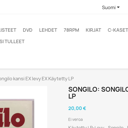

Suomi
LISTEET
DVD
LEHDET
78RPM
KIRJAT
C-KASET
SI TULLEET
ongilo kansi EX levy EX Käytetty LP
SONGILO: SONGILO
LP
20,00 €
Ei veroa
Käytetty LP-Levy - Songilo 