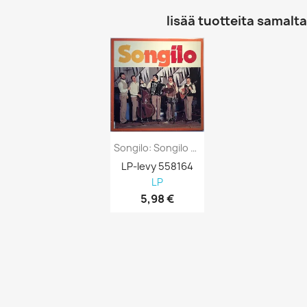
lisää tuotteita samalta 
Songilo: Songilo Kansi EX- Levy EX...
LP-levy 558164
LP
5,98 €