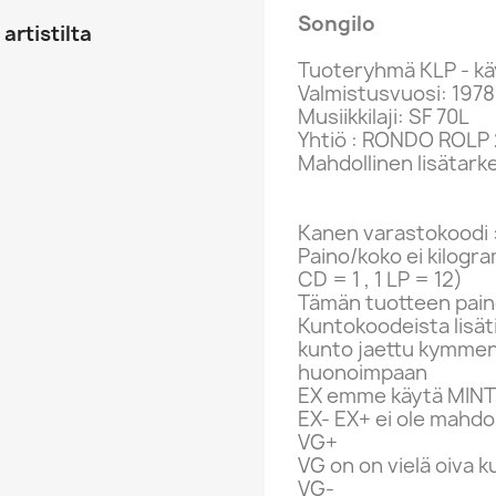
Songilo
artistilta
Tuoteryhmä KLP - kä
Valmistusvuosi: 1978
Musiikkilaji: SF 70L
Yhtiö : RONDO ROLP
Mahdollinen lisätark
Kanen varastokoodi 
Paino/koko ei kilogr
CD = 1 , 1 LP = 12)
Tämän tuotteen paino
Kuntokoodeista lisät
kunto jaettu kymme
huonoimpaan
EX emme käytä MINT 
EX- EX+ ei ole mahdol
VG+
VG on on vielä oiva 
VG-