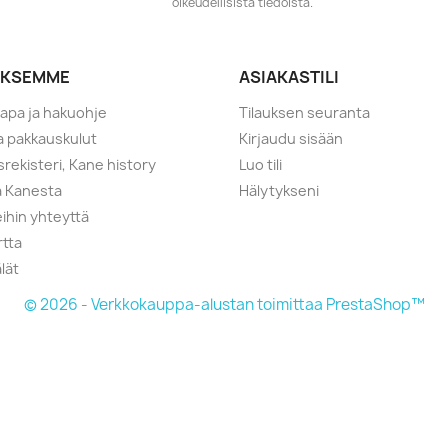
oikeudellisista tiedoista.
YKSEMME
ASIAKASTILI
tapa ja hakuohje
Tilauksen seuranta
ja pakkauskulut
Kirjaudu sisään
srekisteri, Kane history
Luo tili
a Kanesta
Hälytykseni
ihin yhteyttä
rtta
lät
© 2026 - Verkkokauppa-alustan toimittaa PrestaShop™