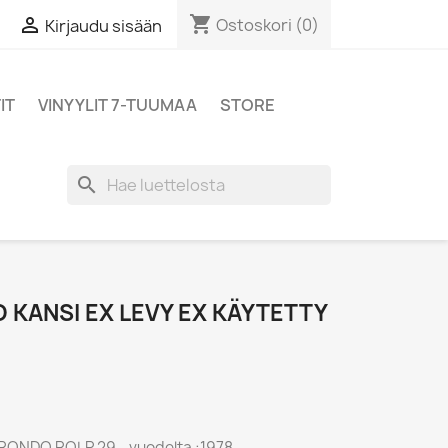
shopping_cart

Ostoskori
(0)
Kirjaudu sisään
IT
VINYYLIT 7-TUUMAA
STORE
search
 KANSI EX LEVY EX KÄYTETTY
- RONDO ROLP 29 - vuodelta :1978