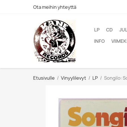
Ota meihin yhteyttä
LP
CD
JU
INFO
VIIMEK
Etusivulle
Vinyylilevyt
LP
Songilo: S