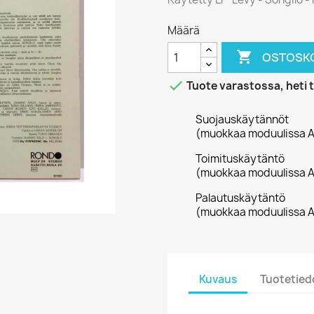
Määrä

OSTOSKO

Tuote varastossa, heti 
Suojauskäytännöt
(muokkaa moduulissa A
Toimituskäytäntö
(muokkaa moduulissa A
Palautuskäytäntö
(muokkaa moduulissa A
Kuvaus
Tuotetied