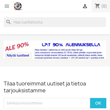
shopping_cart


(0)
search
Tilaa tuoreimmat uutiset ja tietoa
tarjouksistamme