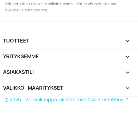
Voit peruuttaa tilauksen milloin tahansa. Katso yhteystietomme
oikeudellisista tiedoista.
TUOTTEET

YRITYKSEMME

ASIAKASTILI

VALIKKO_MÄÄRITYKSET
keyboard_arrow_down
© 2026 - Verkkokauppa-alustan toimittaa PrestaShop™