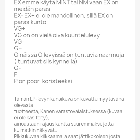
EX emme käytä MINT tai NM vaan EX on
meidän paras
EX- EX+ ei ole mahdollinen, sillä EX on
paras kunto
VG+
VG on on vielä oiva kuuntelulevy
VG-
G+
G näissä G levyissä on tuntuvia naarmuja
( tuntuvat siis kynnellä)
G-
F
P on poor, koristeeksi
Tämän LP-levyn kansikuva on kuvattu myytävänä
olevasta
tuotteesta, Kanen varastovalaistuksessa (kuvaa
ei ole käsitelty),
ainoastaan rajaus kantta suuremmaksi, jotta
kulmatkin näkyvät..
Pikkukuvaa klikkaamalla saat jättikokoisen josta