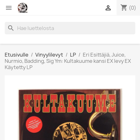
shopping_cart


(0)
search
Etusivulle
Vinyylilevyt
LP
Eri Esittäjiä, Juice,
Nurmio, Badding, Sig Ym: Kultakuume kansi EX levy EX
Käytetty LP