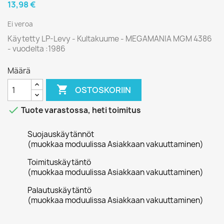
13,98 €
Ei veroa
Käytetty LP-Levy - Kultakuume - MEGAMANIA MGM 4386
- vuodelta :1986
Määrä

OSTOSKORIIN

Tuote varastossa, heti toimitus
Suojauskäytännöt
(muokkaa moduulissa Asiakkaan vakuuttaminen)
Toimituskäytäntö
(muokkaa moduulissa Asiakkaan vakuuttaminen)
Palautuskäytäntö
(muokkaa moduulissa Asiakkaan vakuuttaminen)