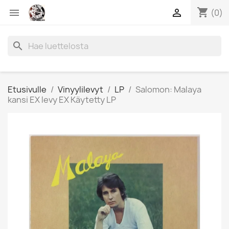
shopping_cart


(0)
search
Etusivulle
Vinyylilevyt
LP
Salomon: Malaya
kansi EX levy EX Käytetty LP