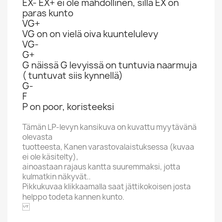
EX- EX+ ei ole mahdollinen, sillä EX on
paras kunto
VG+
VG on on vielä oiva kuuntelulevy
VG-
G+
G näissä G levyissä on tuntuvia naarmuja
( tuntuvat siis kynnellä)
G-
F
P on poor, koristeeksi
Tämän LP-levyn kansikuva on kuvattu myytävänä
olevasta
tuotteesta, Kanen varastovalaistuksessa (kuvaa
ei ole käsitelty),
ainoastaan rajaus kantta suuremmaksi, jotta
kulmatkin näkyvät..
Pikkukuvaa klikkaamalla saat jättikokoisen josta
helppo todeta kannen kunto.