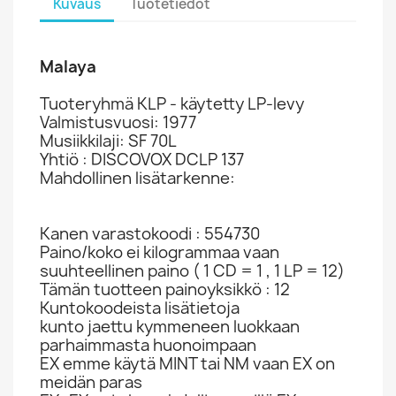
Kuvaus
Tuotetiedot
Malaya
Tuoteryhmä KLP - käytetty LP-levy
Valmistusvuosi: 1977
Musiikkilaji: SF 70L
Yhtiö : DISCOVOX DCLP 137
Mahdollinen lisätarkenne:
Kanen varastokoodi : 554730
Paino/koko ei kilogrammaa vaan
suuhteellinen paino ( 1 CD = 1 , 1 LP = 12)
Tämän tuotteen painoyksikkö : 12
Kuntokoodeista lisätietoja
kunto jaettu kymmeneen luokkaan
parhaimmasta huonoimpaan
EX emme käytä MINT tai NM vaan EX on
meidän paras