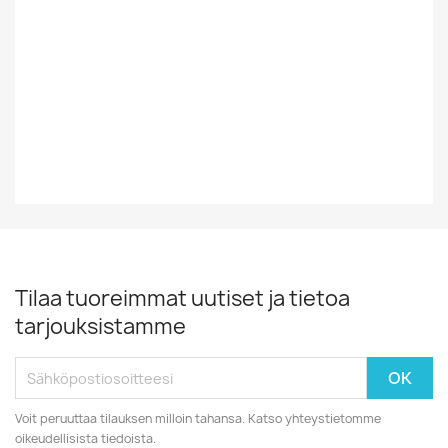
Tyyli
Iskelmä
Vinyylin Kunto
EX
Vuosikymmen
70-Luku
Tilaa tuoreimmat uutiset ja tietoa
tarjouksistamme
Voit peruuttaa tilauksen milloin tahansa. Katso yhteystietomme
oikeudellisista tiedoista.