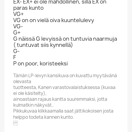
EX- EX+ ei ole mahdollinen, sillä EX on
paras kunto
VG+
VG on on vielä oiva kuuntelulevy
VG-
G+
G näissä G levyissä on tuntuvia naarmuja
( tuntuvat siis kynnellä)
G-
F
P on poor, koristeeksi
Tämän LP-levyn kansikuva on kuvattu myytävänä
olevasta
tuotteesta, Kanen varastovalaistuksessa (kuvaa
ei ole käsitelty),
ainoastaan rajaus kantta suuremmaksi, jotta
kulmatkin näkyvät..
Pikkukuvaa klikkaamalla saat jättikokoisen josta
helppo todeta kannen kunto.