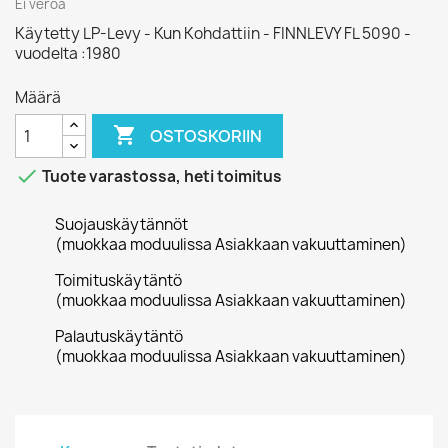
Ei veroa
Käytetty LP-Levy - Kun Kohdattiin - FINNLEVY FL 5090 -
vuodelta :1980
Määrä

OSTOSKORIIN

Tuote varastossa, heti toimitus
Suojauskäytännöt
(muokkaa moduulissa Asiakkaan vakuuttaminen)
Toimituskäytäntö
(muokkaa moduulissa Asiakkaan vakuuttaminen)
Palautuskäytäntö
(muokkaa moduulissa Asiakkaan vakuuttaminen)