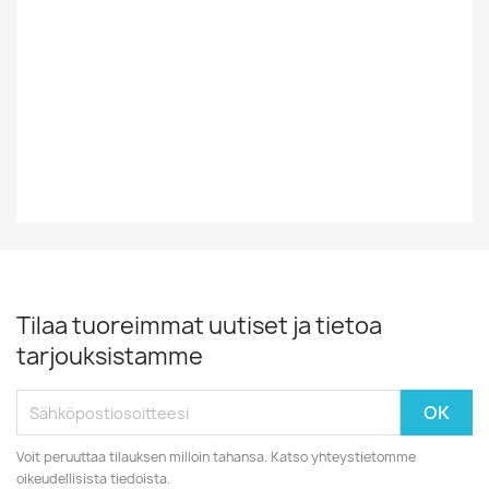
Tyyli
Iskelmä
Vinyylin Kunto
EX
Vuosikymmen
80-Luku
Tilaa tuoreimmat uutiset ja tietoa
tarjouksistamme
Voit peruuttaa tilauksen milloin tahansa. Katso yhteystietomme
oikeudellisista tiedoista.