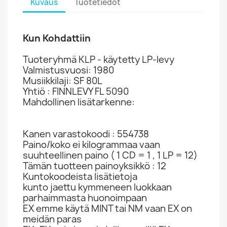
Kuvaus
Tuotetiedot
Kun Kohdattiin
Tuoteryhmä KLP - käytetty LP-levy
Valmistusvuosi: 1980
Musiikkilaji: SF 80L
Yhtiö : FINNLEVY FL 5090
Mahdollinen lisätarkenne:
Kanen varastokoodi : 554738
Paino/koko ei kilogrammaa vaan
suuhteellinen paino ( 1 CD = 1 , 1 LP = 12)
Tämän tuotteen painoyksikkö : 12
Kuntokoodeista lisätietoja
kunto jaettu kymmeneen luokkaan
parhaimmasta huonoimpaan
EX emme käytä MINT tai NM vaan EX on
meidän paras