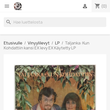
shopping_cart


(0)
search
Etusivulle
Vinyylilevyt
LP
Taljanka: Kun
Kohdattiin kansi EX levy EX Käytetty LP