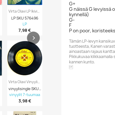
G+
G näissä G levyissä o
issa...
Virta Olavi LP Ikivihreitä Tangoja Kansi...
Virta Olavi: Unohtumattomat Kansipaperi...
kynnellä)
LP SKU 576496
kasetti SKU 752990
G-
LP
C-kasetit
C-kasetit
F
7,98 €
0,98 €
2,98 €
P on poor, koristeeks
Tämän LP-levyn kansikuv
tuotteesta, Kanen varasto
ainoastaan rajaus kantta
Pikkukuvaa klikkaamalla 
kannen kunto.
SÄVEL
 VG+...
Virta Olavi Vinyylisingle Olavi Virta...
Virta Olavi Vinyylisingle Tummansininen...
vinyylisingle SKU 690745
vinyylisingle SKU 690742
CD SKU 2391
vinyylit 7-tuumaa
vinyylit 7-tuumaa
CD
3,98 €
12,98 €
9,98 €
Aakkoskirjain