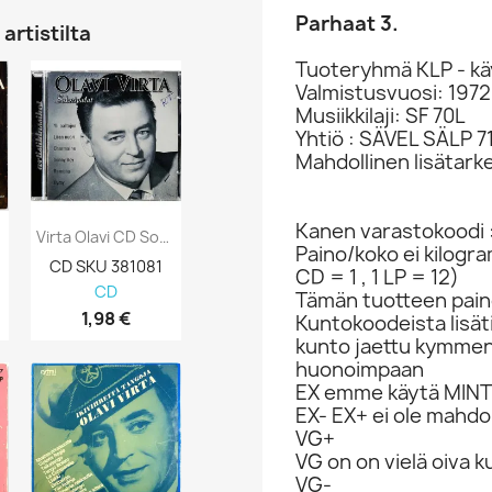
Parhaat 3.
artistilta
Tuoteryhmä KLP - kä
Valmistusvuosi: 1972
Musiikkilaji: SF 70L
Yhtiö : SÄVEL SÄLP 7
Mahdollinen lisätark
Kanen varastokoodi 
Virta Olavi CD Sokeripalat Kansivihko EX...
Virta Olavi Käytetty 7” Kuvakannella...
Paino/koko ei kilogr
CD SKU 381081
vinyylisingle SKU 691429
CD = 1 , 1 LP = 12)
CD
vinyylit 7-tuumaa
78rpm
Tämän tuotteen paino
1,98 €
14,98 €
9,98 €
Kuntokoodeista lisät
kunto jaettu kymme
huonoimpaan
EX emme käytä MINT 
EX- EX+ ei ole mahdol
VG+
VG on on vielä oiva 
VG-