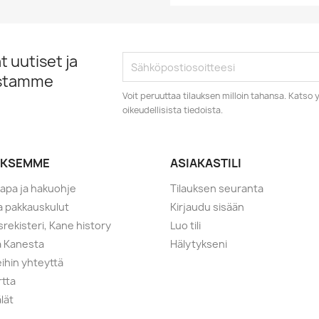
 uutiset ja
istamme
Voit peruuttaa tilauksen milloin tahansa. Kats
oikeudellisista tiedoista.
YKSEMME
ASIAKASTILI
tapa ja hakuohje
Tilauksen seuranta
ja pakkauskulut
Kirjaudu sisään
srekisteri, Kane history
Luo tili
a Kanesta
Hälytykseni
ihin yhteyttä
rtta
lät