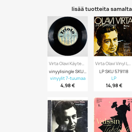
lisää tuotteita samalta 
Virta Olavi Käytetty 7” Ei Kuvakantta...
Virta Olavi Vinyl LP Unohtumattomat Kansi...
vinyylisingle SKU 692714
LP SKU 579118
vinyylit 7-tuumaa
LP
4,98 €
14,98 €