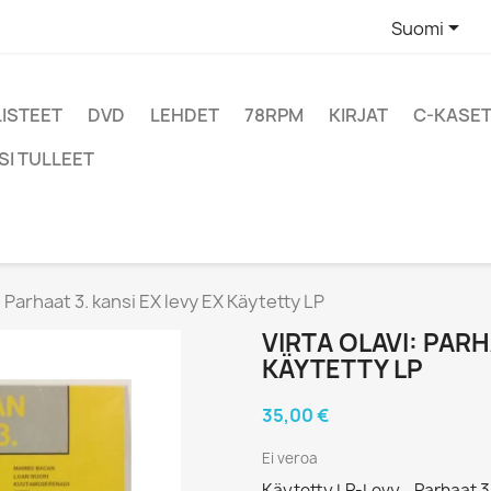

Suomi
LISTEET
DVD
LEHDET
78RPM
KIRJAT
C-KASET
SI TULLEET
: Parhaat 3. kansi EX levy EX Käytetty LP
VIRTA OLAVI: PARH
KÄYTETTY LP
35,00 €
Ei veroa
Käytetty LP-Levy - Parhaat 3.