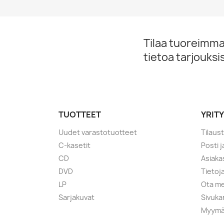
Tilaa tuoreimmat
tietoa tarjouks
TUOTTEET
YRIT
Uudet varastotuotteet
Tilaus
C-kasetit
Posti 
CD
Asiaka
DVD
Tietoj
LP
Ota me
Sarjakuvat
Sivuka
Myymä