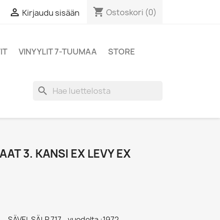
shopping_cart

Ostoskori
(0)
Kirjaudu sisään
IT
VINYYLIT 7-TUUMAA
STORE
search
AAT 3. KANSI EX LEVY EX
 - SÄVEL SÄLP 717 - vuodelta :1972