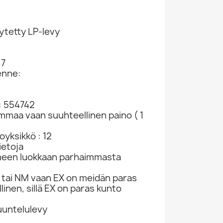
ytetty LP-levy
17
enne:
: 554742
Virta Olavi Gramofonilevy Kaksi Ruusua /...
Virta Olavi / Seija Lampila Ja Olavi Virta...
Virta Olavi Gramofonilevy Keinu Kanssani /...
ammaa vaan suuhteellinen paino ( 1
savikiekko SKU782307
savikiekko SKU782277
savikiekko SKU782258
78rpm
78rpm
78r
yksikkö : 12
10,98 €
2,98 €
10,98
ietoja
neen luokkaan parhaimmasta
tai NM vaan EX on meidän paras
linen, sillä EX on paras kunto
kuuntelulevy