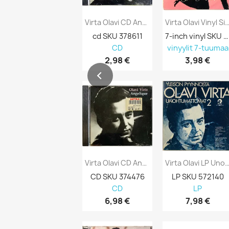
Virta Olavi CD Angelique Kansi VG Levy...
Virta Olavi Vinyl Single Valssin Tahd
cd SKU 378611
7-inch vinyl SKU 691197
CD
vinyylit 7-tuumaa
2,98 €
3,98 €
Virta Olavi CD Angelique 1961-1962 Kansi...
Virta Olavi LP Unohtumattomat 2 Kansi
CD SKU 374476
LP SKU 572140
CD
LP
6,98 €
7,98 €