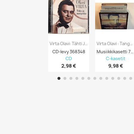
Virta Olavi: Tähti Ja Meripoika Kansi EX...
Virta Olavi : Tangokuningas 2 Kasettia -...
CD-levy 368348
Musiikkikasetti 751518
CD
C-kasetit
2,98 €
9,98 €