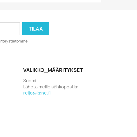
o yhteystietomme
VALIKKO_MÄÄRITYKSET
Suomi
Lähetä meille sähköpostia:
reijo@kane.fi