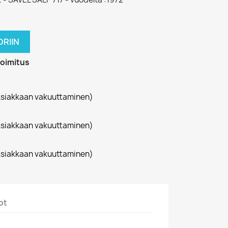
RIIN
toimitus
siakkaan vakuuttaminen)
siakkaan vakuuttaminen)
siakkaan vakuuttaminen)
ot