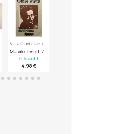
Artisti / Nimi
Hintaluokka
Kannen Kunto
Virta Olavi : Tähti Ja Meripoika -...
Virta Olavi: Sinitaivas 32 Tunnetuinta 2LP...
Kunto Uusi Tai Kay
Musiikkikasetti 751786
LP-levy 565037
LP-levy 557
C-kasetit
LP
LP
Suomesta Vai Muu
4,98 €
6,98 €
5,98 €
Tyyli
Vinyylin Kunto
Vuosikymmen