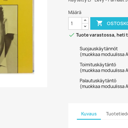
Määrä

OSTOSKO

Tuote varastossa, heti 
Suojauskäytännöt
(muokkaa moduulissa A
Toimituskäytäntö
(muokkaa moduulissa A
Palautuskäytäntö
(muokkaa moduulissa A
Kuvaus
Tuotetied