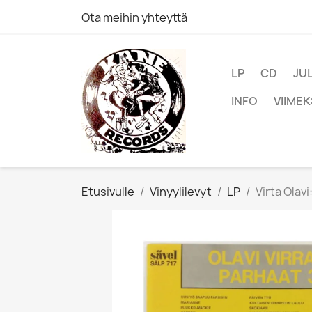
Ota meihin yhteyttä
LP
CD
JU
INFO
VIIMEK
Etusivulle
Vinyylilevyt
LP
Virta Olavi