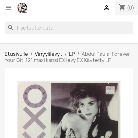
shopping_cart


(0)
search
Etusivulle
Vinyylilevyt
LP
Abdul Paula: Forever
Your Gitl 12” maxi kansi EX levy EX Käytetty LP