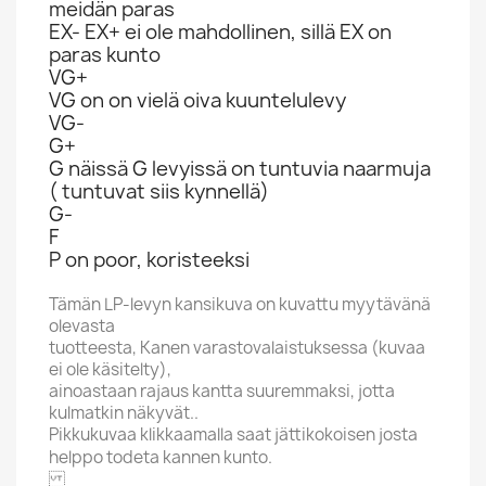
meidän paras
EX- EX+ ei ole mahdollinen, sillä EX on
paras kunto
VG+
VG on on vielä oiva kuuntelulevy
VG-
G+
G näissä G levyissä on tuntuvia naarmuja
( tuntuvat siis kynnellä)
G-
F
P on poor, koristeeksi
Tämän LP-levyn kansikuva on kuvattu myytävänä
olevasta
tuotteesta, Kanen varastovalaistuksessa (kuvaa
ei ole käsitelty),
ainoastaan rajaus kantta suuremmaksi, jotta
kulmatkin näkyvät..
Pikkukuvaa klikkaamalla saat jättikokoisen josta
helppo todeta kannen kunto.