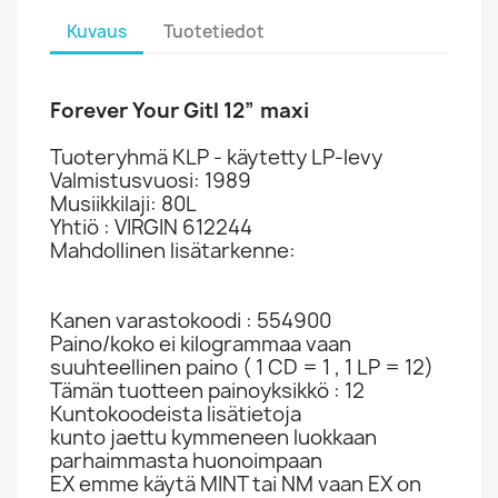
Kuvaus
Tuotetiedot
Forever Your Gitl 12” maxi
Tuoteryhmä KLP - käytetty LP-levy
Valmistusvuosi: 1989
Musiikkilaji: 80L
Yhtiö : VIRGIN 612244
Mahdollinen lisätarkenne:
Kanen varastokoodi : 554900
Paino/koko ei kilogrammaa vaan
suuhteellinen paino ( 1 CD = 1 , 1 LP = 12)
Tämän tuotteen painoyksikkö : 12
Kuntokoodeista lisätietoja
kunto jaettu kymmeneen luokkaan
parhaimmasta huonoimpaan
EX emme käytä MINT tai NM vaan EX on