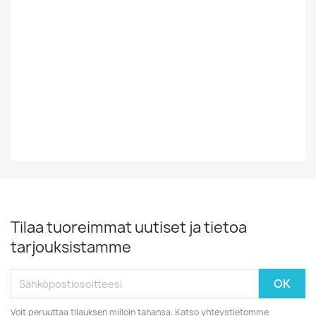
Tyyli
Rock/Pop
Vinyylin Kunto
EX
Vuosikymmen
80-Luku
Tilaa tuoreimmat uutiset ja tietoa
tarjouksistamme
Voit peruuttaa tilauksen milloin tahansa. Katso yhteystietomme