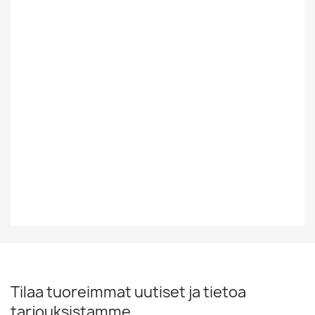
Kaytetty
Suomesta Vai
Ulkomainen
Muualta
Tyyli
Rock/Pop
Vinyylin Kunto
VG+
Vuosikymmen
60-Luku
Tilaa tuoreimmat uutiset ja tietoa
tarjouksistamme