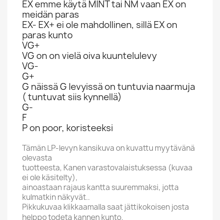
EX emme käytä MINT tai NM vaan EX on
meidän paras
EX- EX+ ei ole mahdollinen, sillä EX on
paras kunto
VG+
VG on on vielä oiva kuuntelulevy
VG-
G+
G näissä G levyissä on tuntuvia naarmuja
( tuntuvat siis kynnellä)
G-
F
P on poor, koristeeksi
Tämän LP-levyn kansikuva on kuvattu myytävänä
olevasta
tuotteesta, Kanen varastovalaistuksessa (kuvaa
ei ole käsitelty),
ainoastaan rajaus kantta suuremmaksi, jotta
kulmatkin näkyvät..
Pikkukuvaa klikkaamalla saat jättikokoisen josta
helppo todeta kannen kunto.