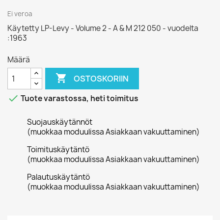
Ei veroa
Käytetty LP-Levy - Volume 2 - A & M 212 050 - vuodelta
:1963
Määrä

OSTOSKORIIN

Tuote varastossa, heti toimitus
Suojauskäytännöt
(muokkaa moduulissa Asiakkaan vakuuttaminen)
Toimituskäytäntö
(muokkaa moduulissa Asiakkaan vakuuttaminen)
Palautuskäytäntö
(muokkaa moduulissa Asiakkaan vakuuttaminen)