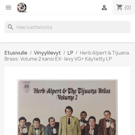
shopping_cart


(0)
search
Etusivulle
Vinyylilevyt
LP
Herb Alpert & Tijuana
Brass: Volume 2 kansi EX- levy VG+ Käytetty LP