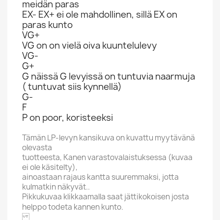
meidän paras
EX- EX+ ei ole mahdollinen, sillä EX on
paras kunto
VG+
VG on on vielä oiva kuuntelulevy
VG-
G+
G näissä G levyissä on tuntuvia naarmuja
( tuntuvat siis kynnellä)
G-
F
P on poor, koristeeksi
Tämän LP-levyn kansikuva on kuvattu myytävänä
olevasta
tuotteesta, Kanen varastovalaistuksessa (kuvaa
ei ole käsitelty),
ainoastaan rajaus kantta suuremmaksi, jotta
kulmatkin näkyvät..
Pikkukuvaa klikkaamalla saat jättikokoisen josta
helppo todeta kannen kunto.