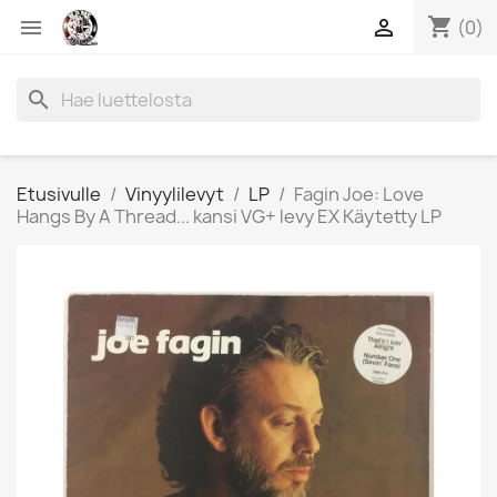
shopping_cart


(0)
search
Etusivulle
Vinyylilevyt
LP
Fagin Joe: Love
Hangs By A Thread... kansi VG+ levy EX Käytetty LP