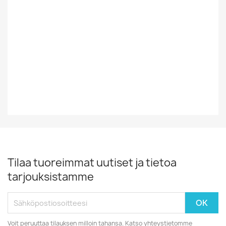
Tyyli
Rock/Pop
Vinyylin Kunto
EX
Vuosikymmen
80-Luku
Tilaa tuoreimmat uutiset ja tietoa
tarjouksistamme
Voit peruuttaa tilauksen milloin tahansa. Katso yhteystietomme