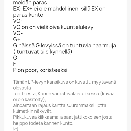
meidän paras
EX- EX+ ei ole mahdollinen, sillä EX on
paras kunto
VG+
VG on on vielä oiva kuuntelulevy
VG-
G+
G näissä G levyissä on tuntuvia naarmuja
( tuntuvat siis kynnellä)
G-
F
P on poor, koristeeksi
Tämän LP-levyn kansikuva on kuvattu myytävänä
olevasta
tuotteesta, Kanen varastovalaistuksessa (kuvaa
ei ole käsitelty),
ainoastaan rajaus kantta suuremmaksi, jotta
kulmatkin näkyvät..
Pikkukuvaa klikkaamalla saat jättikokoisen josta
helppo todeta kannen kunto.