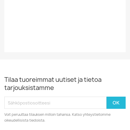
Vinyylin Kunto
EX
Vuosikymmen
80-Luku
Tilaa tuoreimmat uutiset ja tietoa
tarjouksistamme
Voit peruuttaa tilauksen milloin tahansa. Katso yhteystietomme
oikeudellisista tiedoista.