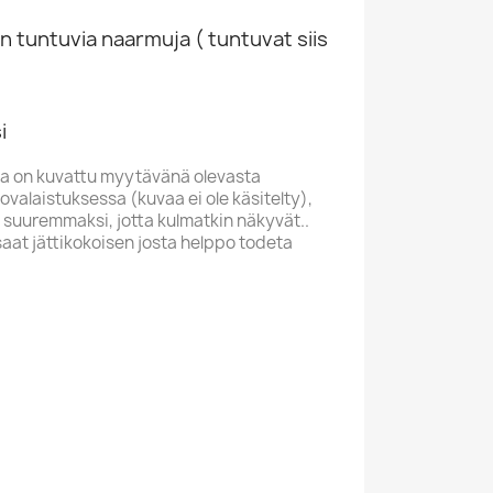
n tuntuvia naarmuja ( tuntuvat siis
i
a on kuvattu myytävänä olevasta
valaistuksessa (kuvaa ei ole käsitelty),
 suuremmaksi, jotta kulmatkin näkyvät..
saat jättikokoisen josta helppo todeta
HIE
M