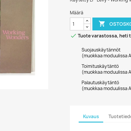
Määrä

OSTOSKO

Tuote varastossa, heti 
Suojauskäytännöt
(muokkaa moduulissa A
Toimituskäytäntö
(muokkaa moduulissa A
Palautuskäytäntö
(muokkaa moduulissa A
Kuvaus
Tuotetied