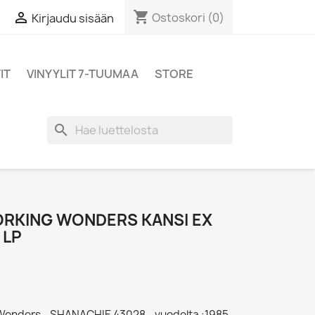
shopping_cart

Ostoskori
(0)
Kirjaudu sisään
IT
VINYYLIT 7-TUUMAA
STORE
search
RKING WONDERS KANSI EX
 LP
Wonders - SHANACHIE 43028 - vuodelta :1985