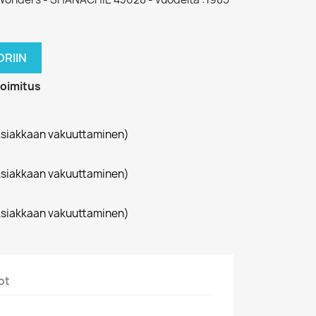
RIIN
toimitus
siakkaan vakuuttaminen)
siakkaan vakuuttaminen)
siakkaan vakuuttaminen)
ot