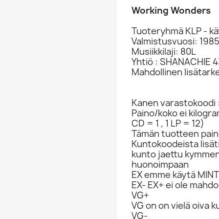
Working Wonders
Tuoteryhmä KLP - kä
Valmistusvuosi: 198
Musiikkilaji: 80L
Yhtiö : SHANACHIE 
Mahdollinen lisätark
Kanen varastokoodi 
Paino/koko ei kilogr
CD = 1 , 1 LP = 12)
Tämän tuotteen paino
Kuntokoodeista lisät
kunto jaettu kymme
huonoimpaan
EX emme käytä MINT 
EX- EX+ ei ole mahdol
VG+
VG on on vielä oiva 
VG-