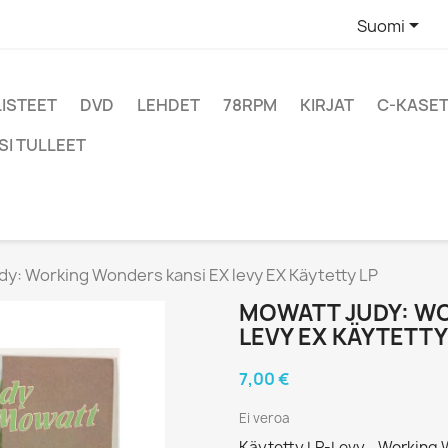

Suomi
LISTEET
DVD
LEHDET
78RPM
KIRJAT
C-KASET
SI TULLEET
y: Working Wonders kansi EX levy EX Käytetty LP
MOWATT JUDY: WO
LEVY EX KÄYTETTY
7,00 €
Ei veroa
Käytetty LP-Levy - Working 