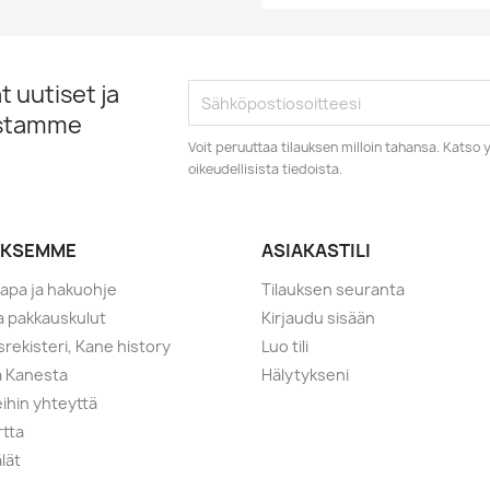
 uutiset ja
istamme
Voit peruuttaa tilauksen milloin tahansa. Kats
oikeudellisista tiedoista.
YKSEMME
ASIAKASTILI
tapa ja hakuohje
Tilauksen seuranta
ja pakkauskulut
Kirjaudu sisään
srekisteri, Kane history
Luo tili
a Kanesta
Hälytykseni
ihin yhteyttä
rtta
lät