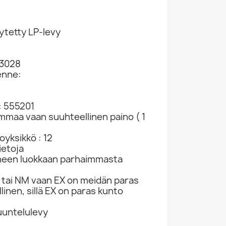
ytetty LP-levy
5
43028
enne:
: 555201
ammaa vaan suuhteellinen paino ( 1
yksikkö : 12
ietoja
neen luokkaan parhaimmasta
tai NM vaan EX on meidän paras
linen, sillä EX on paras kunto
kuuntelulevy