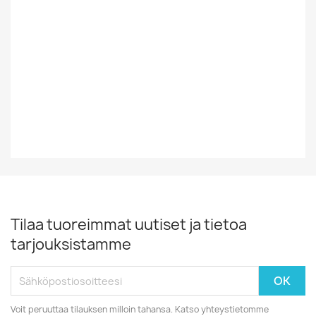
Tyyli
Rock/Pop
Vinyylin Kunto
EX
Vuosikymmen
80-Luku
Tilaa tuoreimmat uutiset ja tietoa
tarjouksistamme
Voit peruuttaa tilauksen milloin tahansa. Katso yhteystietomme