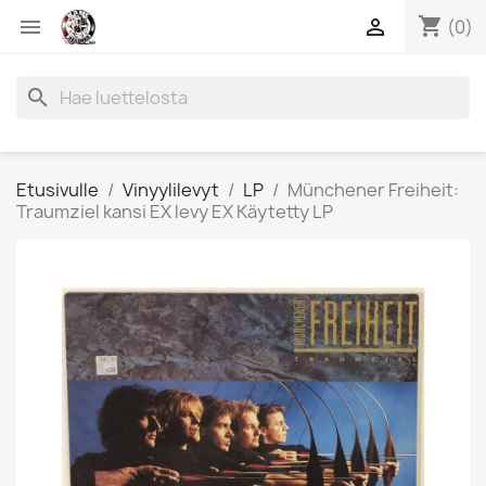
shopping_cart


(0)
search
Etusivulle
Vinyylilevyt
LP
Münchener Freiheit:
Traumziel kansi EX levy EX Käytetty LP