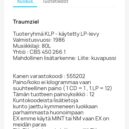
Kuvaus
Tuotetiedot
Traumziel
Tuoteryhmä KLP - käytetty LP-levy
Valmistusvuosi: 1986
Musiikkilaji: 80L
Yhtiö : CBS 450 266 1
Mahdollinen lisätarkenne: Liite: kuvapussi
Kanen varastokoodi : 555202
Paino/koko ei kilogrammaa vaan
suuhteellinen paino ( 1 CD = 1 , 1 LP = 12)
Tämän tuotteen painoyksikkö : 12
Kuntokoodeista lisätietoja
kunto jaettu kymmeneen luokkaan
parhaimmasta huonoimpaan
EX emme käytä MINT tai NM vaan EX on
meidän paras