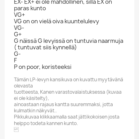
EX- EX+ ei ole mahdollinen, sillä EX on
paras kunto
VG+
VG on on vielä oiva kuuntelulevy
VG-
G+
G näissä G levyissä on tuntuvia naarmuja
( tuntuvat siis kynnellä)
G-
F
P on poor, koristeeksi
Tämän LP-levyn kansikuva on kuvattu myytävänä
olevasta
tuotteesta, Kanen varastovalaistuksessa (kuvaa
ei ole käsitelty),
ainoastaan rajaus kantta suuremmaksi, jotta
kulmatkin näkyvät..
Pikkukuvaa klikkaamalla saat jättikokoisen josta
helppo todeta kannen kunto.