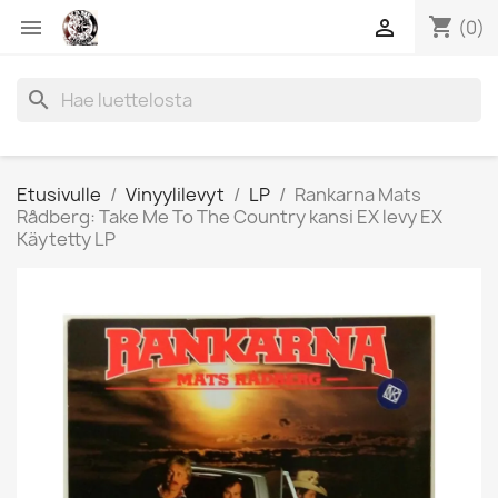
shopping_cart


(0)
search
Etusivulle
Vinyylilevyt
LP
Rankarna Mats
Rådberg: Take Me To The Country kansi EX levy EX
Käytetty LP