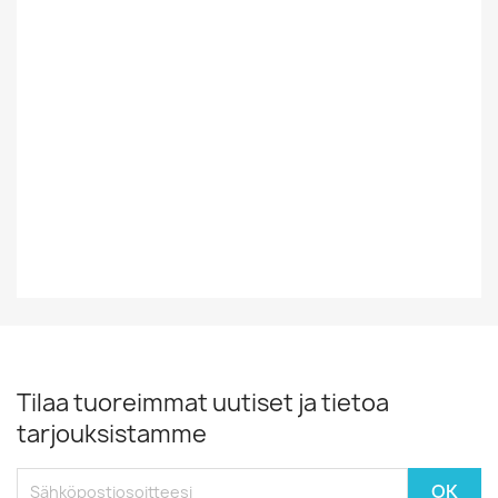
Suomesta Vai
Ulkomainen
Muualta
Tyyli
Rock/Pop
Vinyylin Kunto
EX
Vuosikymmen
80-Luku
Tilaa tuoreimmat uutiset ja tietoa
tarjouksistamme