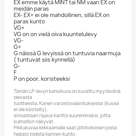
EX emme käytä MINT tai NM vaan EX on
meidän paras
EX- EX+ ei ole mahdollinen, sillä EX on
paras kunto
VG+
VG on on vielä oiva kuuntelulevy
VG-
G+
G näissä G levyissä on tuntuvia naarmuja
( tuntuvat siis kynnellä)
G-
F
P on poor, koristeeksi
Tämän LP-levyn kansikuva on kuvattu myytävänä
olevasta
tuotteesta, Kanen varastovalaistuksessa (kuvaa
ei ole käsitelty),
ainoastaan rajaus kantta suuremmaksi, jotta
kulmatkin näkyvät..
Pikkukuvaa klikkaamalla saat jättikokoisen josta
helppo todeta kannen kunto.