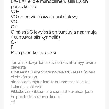
EX- EX+ ei ole mahdollinen, sillä EX on
paras kunto
VG+
VG on on vielä oiva kuuntelulevy
VG-
G+
G näissä G levyissä on tuntuvia naarmuja
( tuntuvat siis kynnellä)
G-
F
P on poor, koristeeksi
Tämän LP-levyn kansikuva on kuvattu myytävänä
olevasta
tuotteesta, Kanen varastovalaistuksessa (kuvaa
ei ole käsitelty),
ainoastaan rajaus kantta suuremmaksi, jotta
kulmatkin näkyvät..
Pikkukuvaa klikkaamalla saat jättikokoisen josta
helppo todeta kannen kunto.