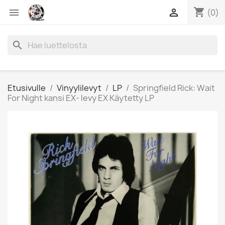
shopping_cart


(0)
search
Etusivulle
Vinyylilevyt
LP
Springfield Rick: Wait
For Night kansi EX- levy EX Käytetty LP