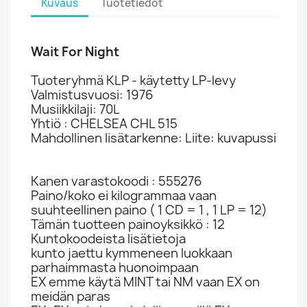
Kuvaus
Tuotetiedot
Wait For Night
Tuoteryhmä KLP - käytetty LP-levy
Valmistusvuosi: 1976
Musiikkilaji: 70L
Yhtiö : CHELSEA CHL 515
Mahdollinen lisätarkenne: Liite: kuvapussi
Kanen varastokoodi : 555276
Paino/koko ei kilogrammaa vaan
suuhteellinen paino ( 1 CD = 1 , 1 LP = 12)
Tämän tuotteen painoyksikkö : 12
Kuntokoodeista lisätietoja
kunto jaettu kymmeneen luokkaan
parhaimmasta huonoimpaan
EX emme käytä MINT tai NM vaan EX on
meidän paras