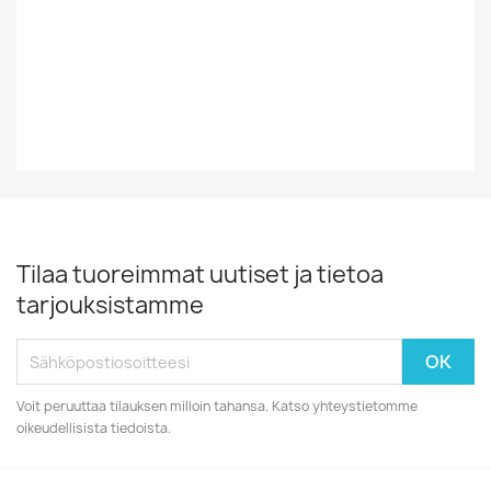
Vinyylin Kunto
EX
Vuosikymmen
70-Luku
Tilaa tuoreimmat uutiset ja tietoa
tarjouksistamme
Voit peruuttaa tilauksen milloin tahansa. Katso yhteystietomme
oikeudellisista tiedoista.