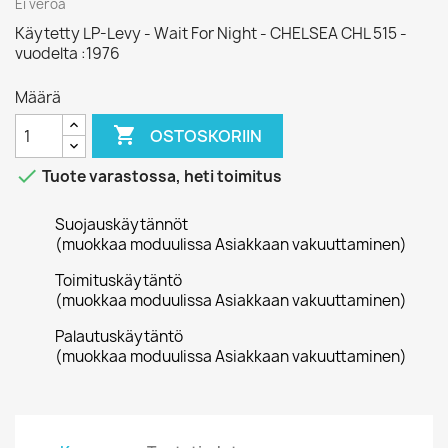
Ei veroa
Käytetty LP-Levy - Wait For Night - CHELSEA CHL 515 -
vuodelta :1976
Määrä

OSTOSKORIIN

Tuote varastossa, heti toimitus
Suojauskäytännöt
(muokkaa moduulissa Asiakkaan vakuuttaminen)
Toimituskäytäntö
(muokkaa moduulissa Asiakkaan vakuuttaminen)
Palautuskäytäntö
(muokkaa moduulissa Asiakkaan vakuuttaminen)