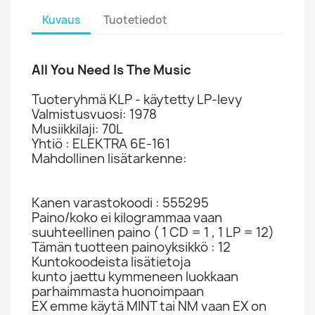
Kuvaus
Tuotetiedot
All You Need Is The Music
Tuoteryhmä KLP - käytetty LP-levy
Valmistusvuosi: 1978
Musiikkilaji: 70L
Yhtiö : ELEKTRA 6E-161
Mahdollinen lisätarkenne:
Kanen varastokoodi : 555295
Paino/koko ei kilogrammaa vaan
suuhteellinen paino ( 1 CD = 1 , 1 LP = 12)
Tämän tuotteen painoyksikkö : 12
Kuntokoodeista lisätietoja
kunto jaettu kymmeneen luokkaan
parhaimmasta huonoimpaan
EX emme käytä MINT tai NM vaan EX on