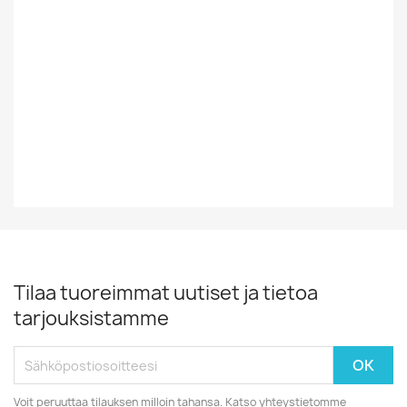
Tyyli
Rock/Pop
Vinyylin Kunto
EX
Vuosikymmen
70-Luku
Tilaa tuoreimmat uutiset ja tietoa
tarjouksistamme
Voit peruuttaa tilauksen milloin tahansa. Katso yhteystietomme