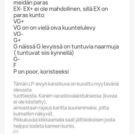
meidän paras
EX- EX+ ei ole mahdollinen, sillä EX on
paras kunto
VG+
VG on on vielä oiva kuuntelulevy
VG-
G+
G näissä G levyissä on tuntuvia naarmuja
( tuntuvat siis kynnellä)
G-
F
P on poor, koristeeksi
Tämän LP-levyn kansikuva on kuvattu myytävänä
olevasta
tuotteesta, Kanen varastovalaistuksessa (kuvaa
ei ole käsitelty),
ainoastaan rajaus kantta suuremmaksi, jotta
kulmatkin näkyvät..
Pikkukuvaa klikkaamalla saat jättikokoisen josta
helppo todeta kannen kunto.