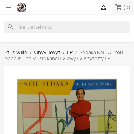
shopping_cart


(0)
search
Etusivulle
Vinyylilevyt
LP
Sedaka Neil: All You
Need Is The Music kansi EX levy EX Käytetty LP