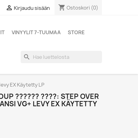
shopping_cart

Ostoskori
(0)
Kirjaudu sisään
IT
VINYYLIT 7-TUUMAA
STORE
search
levy EX Käytetty LP
UP ?????? ????: STEP OVER
ANSI VG+ LEVY EX KÄYTETTY