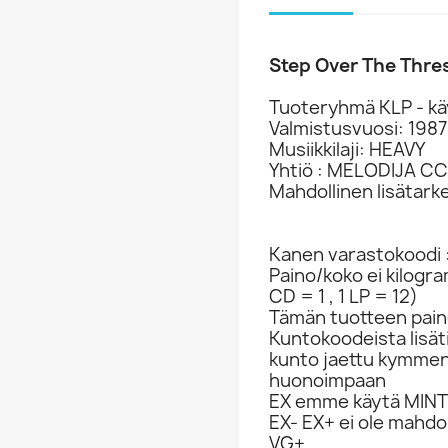
Step Over The Thre
Tuoteryhmä KLP - kä
Valmistusvuosi: 1987
Musiikkilaji: HEAVY
Yhtiö : MELODIJA C
Mahdollinen lisätark
Kanen varastokoodi 
Paino/koko ei kilogr
CD = 1 , 1 LP = 12)
Tämän tuotteen paino
Kuntokoodeista lisät
kunto jaettu kymme
huonoimpaan
EX emme käytä MINT 
EX- EX+ ei ole mahdol
VG+