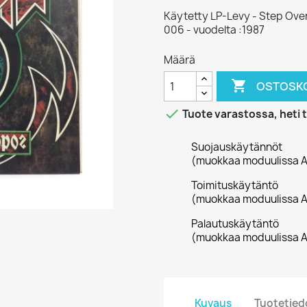
Käytetty LP-Levy - Step Ov
006 - vuodelta :1987
Määrä

OSTOSKO

Tuote varastossa, heti 
Suojauskäytännöt
(muokkaa moduulissa A
Toimituskäytäntö
(muokkaa moduulissa A
Palautuskäytäntö
(muokkaa moduulissa A
Kuvaus
Tuotetied