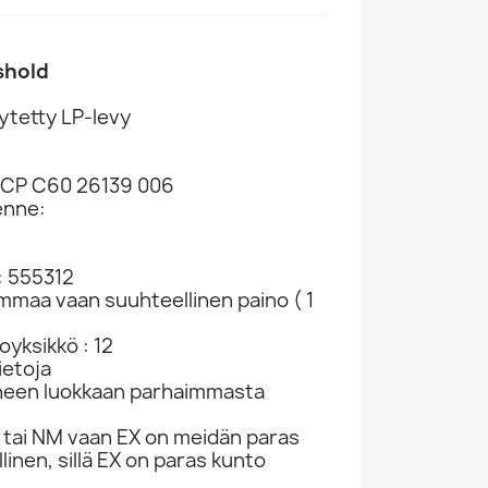
shold
ytetty LP-levy
CCP C60 26139 006
enne:
: 555312
ammaa vaan suuhteellinen paino ( 1
yksikkö : 12
ietoja
neen luokkaan parhaimmasta
tai NM vaan EX on meidän paras
linen, sillä EX on paras kunto