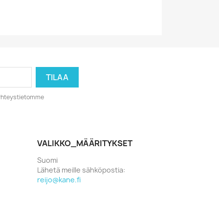
o yhteystietomme
VALIKKO_MÄÄRITYKSET
Suomi
Lähetä meille sähköpostia:
reijo@kane.fi