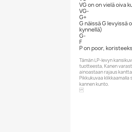
VG on on vielä oiva 
VG-
G+
G näissä G levyissä o
kynnellä)
G-
F
P on poor, koristeeks
Tämän LP-levyn kansikuv
tuotteesta, Kanen varasto
ainoastaan rajaus kantta
Pikkukuvaa klikkaamalla 
kannen kunto.
MELODI