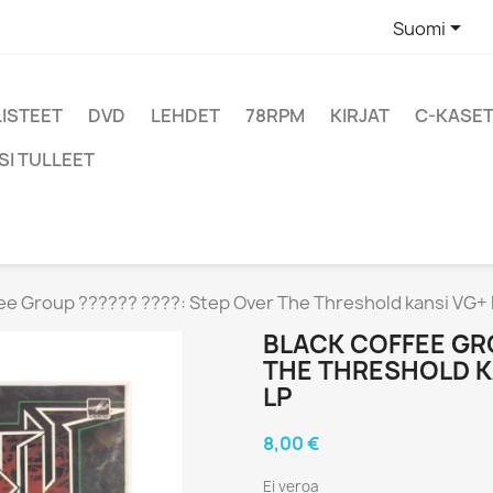

Suomi
LISTEET
DVD
LEHDET
78RPM
KIRJAT
C-KASET
SI TULLEET
ee Group ?????? ????: Step Over The Threshold kansi VG+ 
BLACK COFFEE GRO
THE THRESHOLD K
LP
8,00 €
Ei veroa