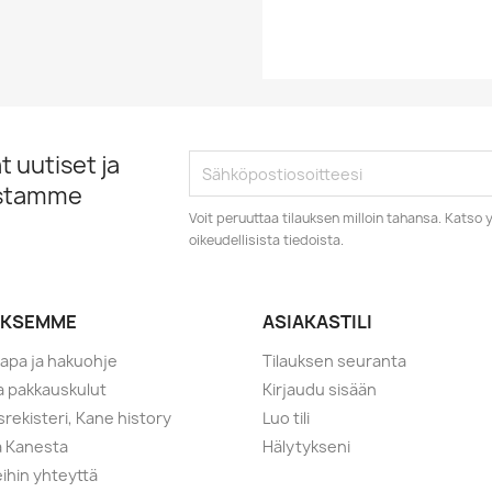
 uutiset ja
istamme
Voit peruuttaa tilauksen milloin tahansa. Kats
oikeudellisista tiedoista.
YKSEMME
ASIAKASTILI
tapa ja hakuohje
Tilauksen seuranta
ja pakkauskulut
Kirjaudu sisään
srekisteri, Kane history
Luo tili
a Kanesta
Hälytykseni
ihin yhteyttä