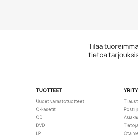
Tilaa tuoreimmat
tietoa tarjouks
TUOTTEET
YRIT
Uudet varastotuotteet
Tilaus
C-kasetit
Posti 
CD
Asiaka
DVD
Tietoj
LP
Ota me