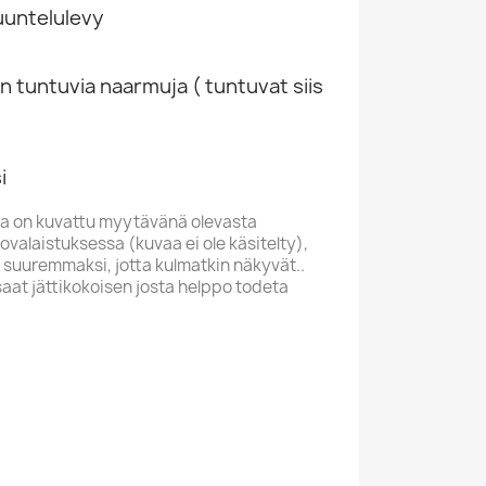
kuuntelulevy
n tuntuvia naarmuja ( tuntuvat siis
i
a on kuvattu myytävänä olevasta
valaistuksessa (kuvaa ei ole käsitelty),
 suuremmaksi, jotta kulmatkin näkyvät..
saat jättikokoisen josta helppo todeta
JA CCCP