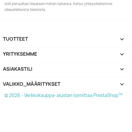
Voit peruuttaa tilauksen milloin tahansa. Katso yhteystietomme
oikeudellisista tiedoista.
TUOTTEET

YRITYKSEMME

ASIAKASTILI

VALIKKO_MÄÄRITYKSET
keyboard_arrow_down
© 2026 - Verkkokauppa-alustan toimittaa PrestaShop™