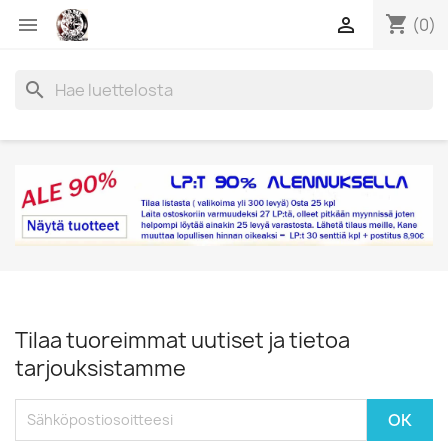
shopping_cart


(0)
search
Tilaa tuoreimmat uutiset ja tietoa
tarjouksistamme