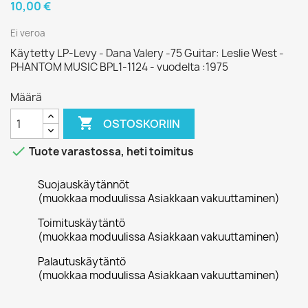
10,00 €
Ei veroa
Käytetty LP-Levy - Dana Valery -75 Guitar: Leslie West -
PHANTOM MUSIC BPL1-1124 - vuodelta :1975
Määrä

OSTOSKORIIN

Tuote varastossa, heti toimitus
Suojauskäytännöt
(muokkaa moduulissa Asiakkaan vakuuttaminen)
Toimituskäytäntö
(muokkaa moduulissa Asiakkaan vakuuttaminen)
Palautuskäytäntö
(muokkaa moduulissa Asiakkaan vakuuttaminen)