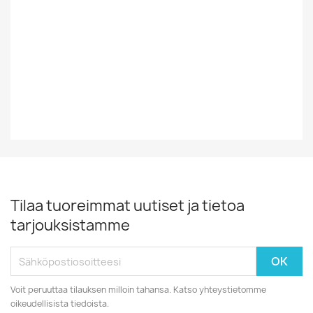
Tyyli
Rock/Pop
Vinyylin Kunto
EX
Vuosikymmen
70-Luku
Tilaa tuoreimmat uutiset ja tietoa
tarjouksistamme
Voit peruuttaa tilauksen milloin tahansa. Katso yhteystietomme
oikeudellisista tiedoista.