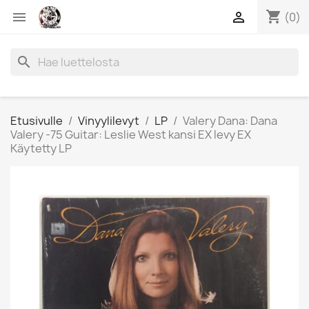
shopping_cart


(0)
search
Etusivulle
Vinyylilevyt
LP
Valery Dana: Dana
Valery -75 Guitar: Leslie West kansi EX levy EX
Käytetty LP