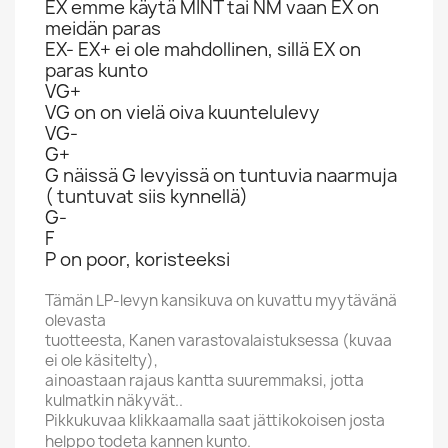
EX emme käytä MINT tai NM vaan EX on
meidän paras
EX- EX+ ei ole mahdollinen, sillä EX on
paras kunto
VG+
VG on on vielä oiva kuuntelulevy
VG-
G+
G näissä G levyissä on tuntuvia naarmuja
( tuntuvat siis kynnellä)
G-
F
P on poor, koristeeksi
Tämän LP-levyn kansikuva on kuvattu myytävänä
olevasta
tuotteesta, Kanen varastovalaistuksessa (kuvaa
ei ole käsitelty),
ainoastaan rajaus kantta suuremmaksi, jotta
kulmatkin näkyvät..
Pikkukuvaa klikkaamalla saat jättikokoisen josta
helppo todeta kannen kunto.