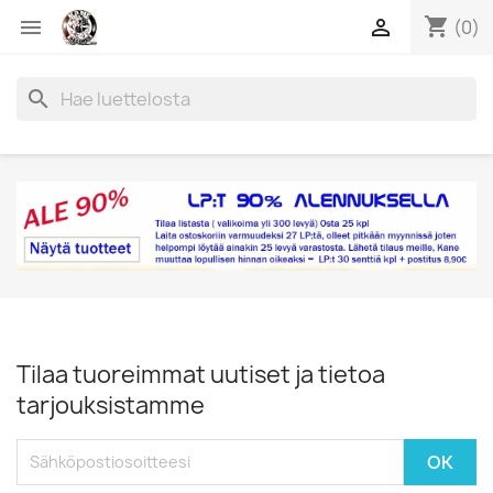
shopping_cart


(0)
search
Tilaa tuoreimmat uutiset ja tietoa
tarjouksistamme