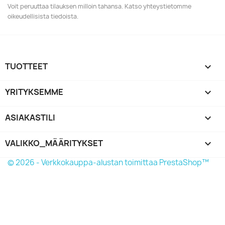
Voit peruuttaa tilauksen milloin tahansa. Katso yhteystietomme
oikeudellisista tiedoista.
TUOTTEET

YRITYKSEMME

ASIAKASTILI

VALIKKO_MÄÄRITYKSET
keyboard_arrow_down
© 2026 - Verkkokauppa-alustan toimittaa PrestaShop™