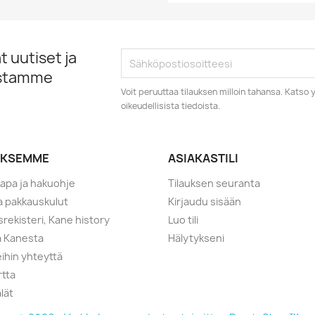
 uutiset ja
istamme
Voit peruuttaa tilauksen milloin tahansa. Kats
oikeudellisista tiedoista.
YKSEMME
ASIAKASTILI
tapa ja hakuohje
Tilauksen seuranta
ja pakkauskulut
Kirjaudu sisään
srekisteri, Kane history
Luo tili
a Kanesta
Hälytykseni
ihin yhteyttä
rtta
lät