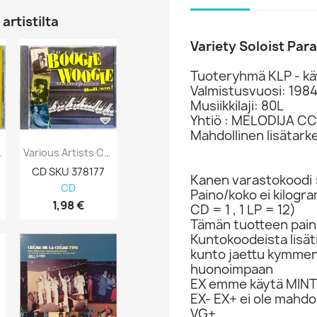
artistilta
Variety Soloist Par
Tuoteryhmä KLP - kä
Valmistusvuosi: 198
Musiikkilaji: 80L
Yhtiö : MELODIJA C
Mahdollinen lisätark
Faithful:...
Various Artists CD 20 Classic Boogie...
Paco De Lucia, Leonard Cohen Ym. CD Poets...
CD SKU 378177
CD-levy 363537
CD-levy 363
Kanen varastokoodi 
CD
CD
CD
Paino/koko ei kilogr
1,98 €
12,98 €
5,98 €
CD = 1 , 1 LP = 12)
Tämän tuotteen paino
Kuntokoodeista lisät
kunto jaettu kymme
huonoimpaan
EX emme käytä MINT 
EX- EX+ ei ole mahdol
VG+