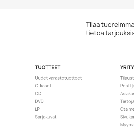
Tilaa tuoreimmat
tietoa tarjouks
TUOTTEET
YRIT
Uudet varastotuotteet
Tilaus
C-kasetit
Posti 
CD
Asiaka
DVD
Tietoj
LP
Ota me
Sarjakuvat
Sivuka
Myymä