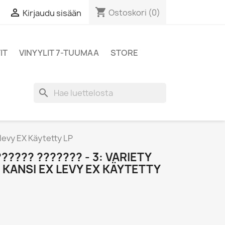
shopping_cart

Ostoskori
(0)
Kirjaudu sisään
IT
VINYYLIT 7-TUUMAA
STORE
search
 levy EX Käytetty LP
????? ??????? - 3: VARIETY
 KANSI EX LEVY EX KÄYTETTY