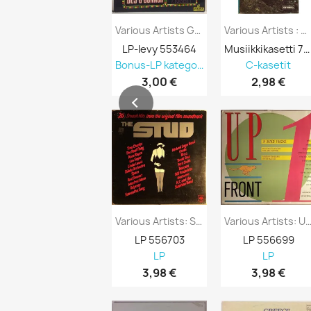
Various Artists Gala Performance -...
Various Artists : Benidorm - Kasetti
LP-levy 553464
Musiikkikasetti 751296
Bonus-LP kategoriasta 90% alennus
C-kasetit
3,00 €
2,98 €
Various Artists: Stud 20 Smash Hits From...
Various Artists: Upfront 14 Dance Tr
LP 556703
LP 556699
LP
LP
3,98 €
3,98 €