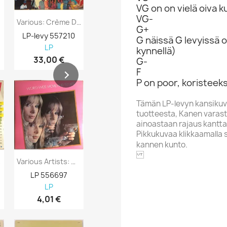
VG on on vielä oiva 
VG-
Various: Crème De La Crème Two: More...
Various Artists: Cruisin 1957 Kansi EX...
G+
LP-levy 557210
LP-levy 557730
LP-levy 557
G näissä G levyissä o
LP
LP
LP
kynnellä)
33,00 €
7,98 €
8,98 €
G-
F
P on poor, koristeeks
Tämän LP-levyn kansikuv
tuotteesta, Kanen varasto
ainoastaan rajaus kantta
Pikkukuvaa klikkaamalla 
kannen kunto.
acks...
Various Artists: World-Wide Movie And TV...
Various Artists: Svensktoppar Kansi EX-...
LP 556697
LP 556696
LP 556695
MELODI
LP
LP
LP
4,01 €
4,01 €
4,98 €