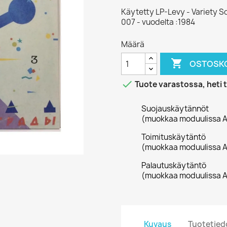
Käytetty LP-Levy - Variety 
007 - vuodelta :1984
Määrä

OSTOSKO

Tuote varastossa, heti 
Suojauskäytännöt
(muokkaa moduulissa A
Toimituskäytäntö
(muokkaa moduulissa A
Palautuskäytäntö
(muokkaa moduulissa A
Kuvaus
Tuotetied