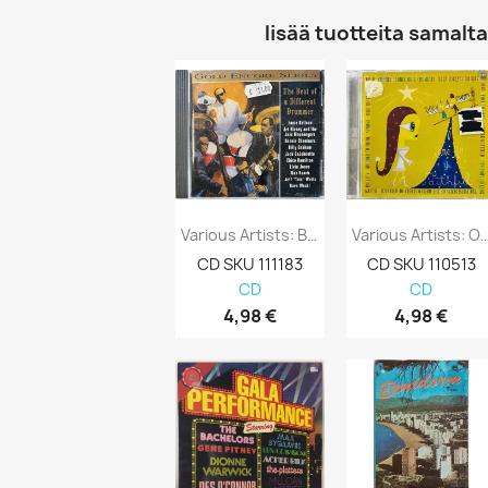
lisää tuotteita samalta 
Various Artists: Beat Of A Different...
Various Artists: O Come All Ye 
CD SKU 111183
CD SKU 110513
CD
CD
4,98 €
4,98 €