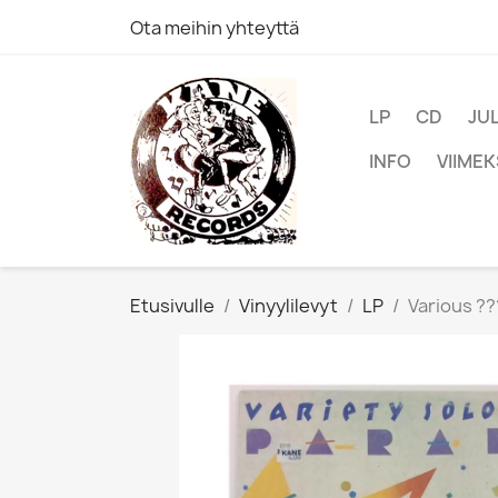
Ota meihin yhteyttä
LP
CD
JU
INFO
VIIMEK
Etusivulle
Vinyylilevyt
LP
Various ??