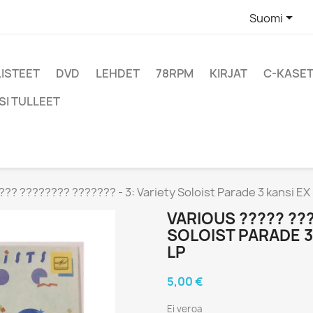

Suomi
LISTEET
DVD
LEHDET
78RPM
KIRJAT
C-KASET
SI TULLEET
??? ???????? ??????? - 3: Variety Soloist Parade 3 kansi EX
VARIOUS ????? ???
SOLOIST PARADE 3
LP
5,00 €
Ei veroa