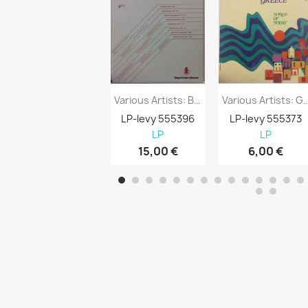
Various Artists: Bang & Olufsen Of Denmark...
Various Artists: Greece Songs 
LP-levy 555396
LP-levy 555373
LP
LP
15,00 €
6,00 €