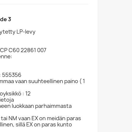
ade 3
ytetty LP-levy
4
CCP C60 22861 007
enne:
Billy Riley, Johnny Carroll Ym. CD Red Hot...
Rainbow, Rush, Alice Cooper Ym. CD Wild At...
Sorrows, Searchers, Donovan Ym. CD Forty...
907
CD-levy 229047
CD-levy 363385
CD-levy 
: 555356
CD
CD
CD
ammaa vaan suuhteellinen paino ( 1
1,98 €
8,98 €
2,98
yksikkö : 12
ietoja
neen luokkaan parhaimmasta
tai NM vaan EX on meidän paras
linen, sillä EX on paras kunto