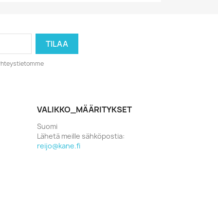
o yhteystietomme
VALIKKO_MÄÄRITYKSET
Suomi
Lähetä meille sähköpostia:
reijo@kane.fi