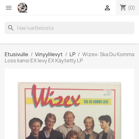
shopping_cart


(0)
search
Etusivulle
Vinyylilevyt
LP
Wizex: Ska Du Komma
Loss kansi EX levy EX Käytetty LP