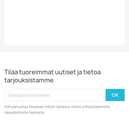
Vinyylin Kunto
EX
Vuosikymmen
80-Luku
Tilaa tuoreimmat uutiset ja tietoa
tarjouksistamme
Voit peruuttaa tilauksen milloin tahansa. Katso yhteystietomme
oikeudellisista tiedoista.