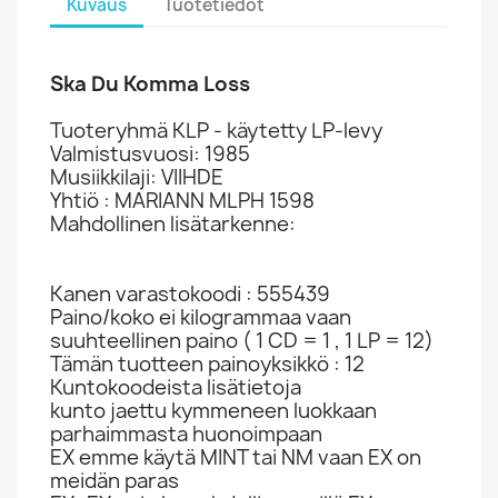
Kuvaus
Tuotetiedot
Ska Du Komma Loss
Tuoteryhmä KLP - käytetty LP-levy
Valmistusvuosi: 1985
Musiikkilaji: VIIHDE
Yhtiö : MARIANN MLPH 1598
Mahdollinen lisätarkenne:
Kanen varastokoodi : 555439
Paino/koko ei kilogrammaa vaan
suuhteellinen paino ( 1 CD = 1 , 1 LP = 12)
Tämän tuotteen painoyksikkö : 12
Kuntokoodeista lisätietoja
kunto jaettu kymmeneen luokkaan
parhaimmasta huonoimpaan
EX emme käytä MINT tai NM vaan EX on
meidän paras