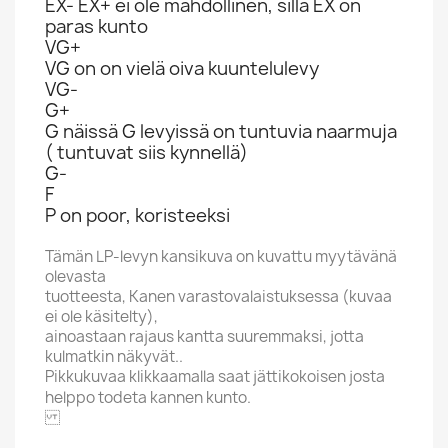
EX- EX+ ei ole mahdollinen, sillä EX on
paras kunto
VG+
VG on on vielä oiva kuuntelulevy
VG-
G+
G näissä G levyissä on tuntuvia naarmuja
( tuntuvat siis kynnellä)
G-
F
P on poor, koristeeksi
Tämän LP-levyn kansikuva on kuvattu myytävänä
olevasta
tuotteesta, Kanen varastovalaistuksessa (kuvaa
ei ole käsitelty),
ainoastaan rajaus kantta suuremmaksi, jotta
kulmatkin näkyvät..
Pikkukuvaa klikkaamalla saat jättikokoisen josta
helppo todeta kannen kunto.