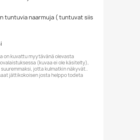
n tuntuvia naarmuja ( tuntuvat siis
i
a on kuvattu myytävänä olevasta
valaistuksessa (kuvaa ei ole käsitelty),
 suuremmaksi, jotta kulmatkin näkyvät..
saat jättikokoisen josta helppo todeta
NTURY FOX
L