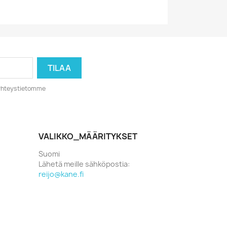
o yhteystietomme
VALIKKO_MÄÄRITYKSET
Suomi
Lähetä meille sähköpostia:
reijo@kane.fi