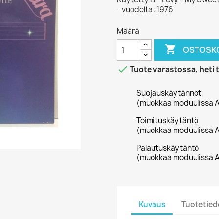
- vuodelta :1976
Määrä

OSTOSKO

Tuote varastossa, heti 
Suojauskäytännöt
(muokkaa moduulissa A
Toimituskäytäntö
(muokkaa moduulissa A
Palautuskäytäntö
(muokkaa moduulissa A
Kuvaus
Tuotetied