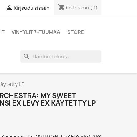
shopping_cart

Ostoskori
(0)
Kirjaudu sisään
IT
VINYYLIT 7-TUUMAA
STORE
search
äytetty LP
ORCHESTRA: MY SWEET
SI EX LEVY EX KÄYTETTY LP
t Summer Suite - 20TH CENTURY FOX 6470 248