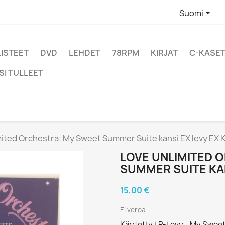

Suomi
LISTEET
DVD
LEHDET
78RPM
KIRJAT
C-KASET
SI TULLEET
ited Orchestra: My Sweet Summer Suite kansi EX levy EX K
LOVE UNLIMITED 
SUMMER SUITE KAN
15,00 €
Ei veroa
Käytetty LP-Levy - My Swee