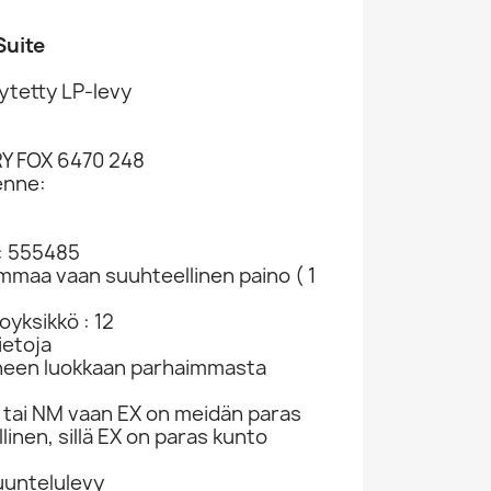
uite
ytetty LP-levy
RY FOX 6470 248
enne:
: 555485
ammaa vaan suuhteellinen paino ( 1
yksikkö : 12
ietoja
neen luokkaan parhaimmasta
tai NM vaan EX on meidän paras
linen, sillä EX on paras kunto
kuuntelulevy