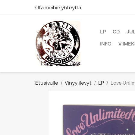
Ota meihin yhteyttä
LP
CD
JU
INFO
VIIMEK
Etusivulle
Vinyylilevyt
LP
Love Unlim