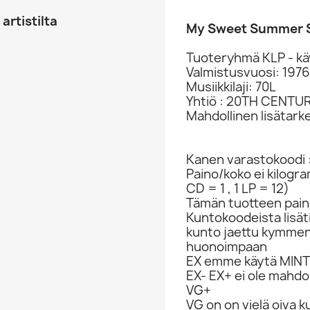
artistilta
My Sweet Summer S
Tuoteryhmä KLP - kä
Valmistusvuosi: 1976
Musiikkilaji: 70L
Yhtiö : 20TH CENTU
Mahdollinen lisätark
Kanen varastokoodi 
Paino/koko ei kilogr
CD = 1 , 1 LP = 12)
Tämän tuotteen paino
Kuntokoodeista lisät
kunto jaettu kymme
huonoimpaan
EX emme käytä MINT 
EX- EX+ ei ole mahdol
VG+
VG on on vielä oiva 