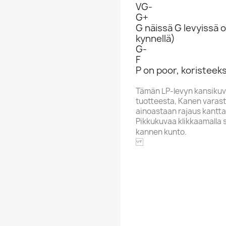
VG-
G+
G näissä G levyissä o
kynnellä)
G-
F
P on poor, koristeeks
Tämän LP-levyn kansikuv
tuotteesta, Kanen varasto
ainoastaan rajaus kantta
Pikkukuvaa klikkaamalla 
kannen kunto.
20TH CE
Aakkoskirjain