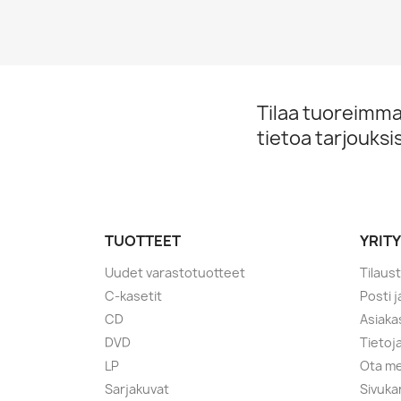
Tilaa tuoreimmat
tietoa tarjouks
TUOTTEET
YRIT
Uudet varastotuotteet
Tilaus
C-kasetit
Posti 
CD
Asiaka
DVD
Tietoj
LP
Ota me
Sarjakuvat
Sivuka