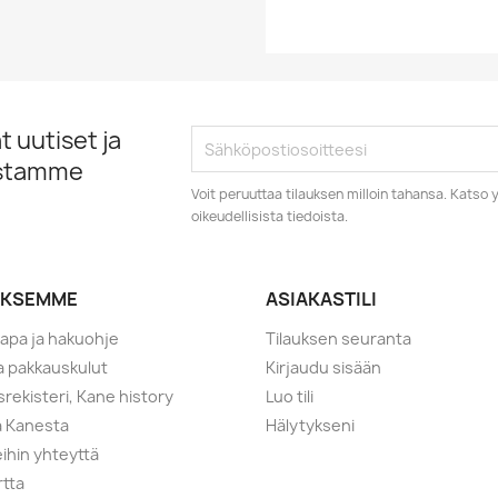
 uutiset ja
istamme
Voit peruuttaa tilauksen milloin tahansa. Kats
oikeudellisista tiedoista.
YKSEMME
ASIAKASTILI
tapa ja hakuohje
Tilauksen seuranta
ja pakkauskulut
Kirjaudu sisään
srekisteri, Kane history
Luo tili
a Kanesta
Hälytykseni
ihin yhteyttä
rtta