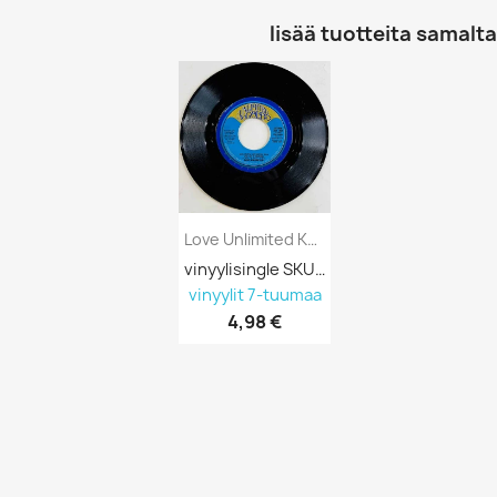
lisää tuotteita samalta 
Love Unlimited Käytetty 7” Ei Kuvakantta...
vinyylisingle SKU 692197
vinyylit 7-tuumaa
4,98 €