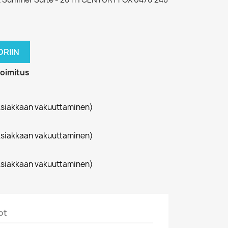
RIIN
toimitus
siakkaan vakuuttaminen)
siakkaan vakuuttaminen)
siakkaan vakuuttaminen)
ot