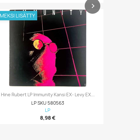
IMEKSI LISÄTTY
VIIMEKSI L
Hine Rubert LP Immunity Kansi EX- Levy EX...
Hine Rube
LP SKU 580563
LP
8,98 €