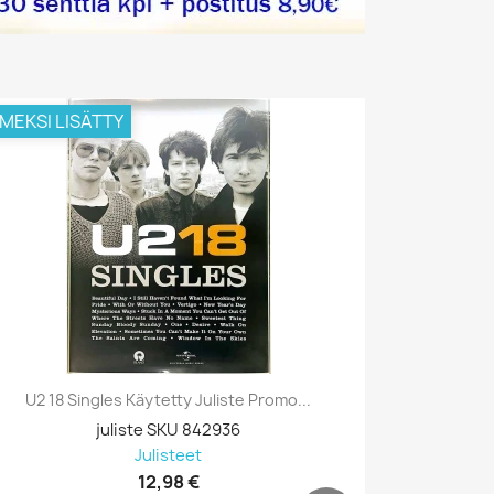
IMEKSI LISÄTTY
VIIMEKSI L
U2 18 Singles Käytetty Juliste Promo...
Prodigy, B
juliste SKU 842936
Julisteet
12,98 €