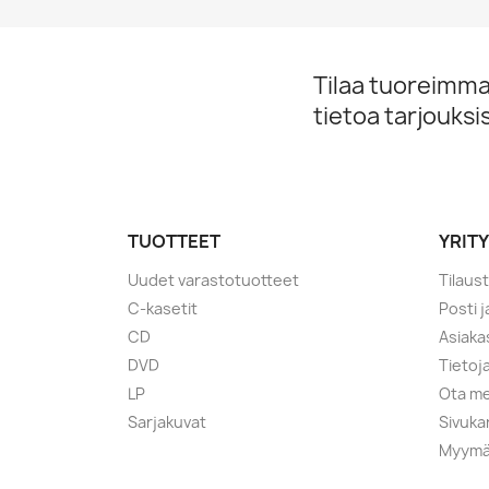
Tilaa tuoreimmat
tietoa tarjouks
TUOTTEET
YRIT
Uudet varastotuotteet
Tilaus
C-kasetit
Posti 
CD
Asiaka
DVD
Tietoj
LP
Ota me
Sarjakuvat
Sivuka
Myymä