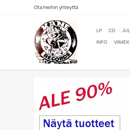
Ota meihin yhteyttä
LP
CD
JU
INFO
VIIMEK