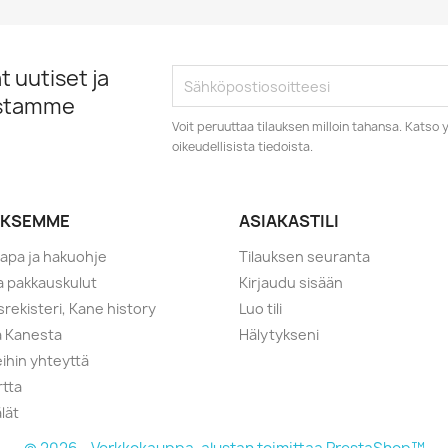
 uutiset ja
istamme
Voit peruuttaa tilauksen milloin tahansa. Kats
oikeudellisista tiedoista.
YKSEMME
ASIAKASTILI
tapa ja hakuohje
Tilauksen seuranta
ja pakkauskulut
Kirjaudu sisään
srekisteri, Kane history
Luo tili
a Kanesta
Hälytykseni
ihin yhteyttä
rtta
lät