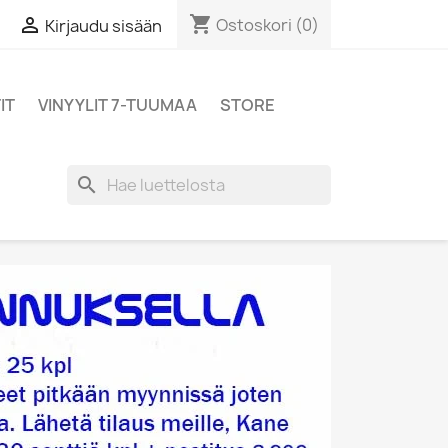
shopping_cart

Ostoskori
(0)
Kirjaudu sisään
IT
VINYYLIT 7-TUUMAA
STORE
search