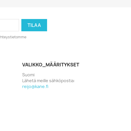
o yhteystietomme
VALIKKO_MÄÄRITYKSET
Suomi
Lähetä meille sähköpostia:
reijo@kane.fi