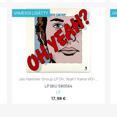
VIIMEKSI LISÄTTY
VI
Jan Hammer Group LP Oh, Yeah? Kansi VG+...
LP SKU 580564
LP
17,98 €