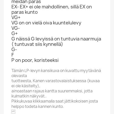
meidän paras
EX- EX+ ei ole mahdollinen, sillä EX on
paras kunto
VG+
VG on on vielä oiva kuuntelulevy
VG-
G+
G näissä G levyissä on tuntuvia naarmuja
( tuntuvat siis kynnellä)
G-
F
P on poor, koristeeksi
Tämän LP-levyn kansikuva on kuvattu myytävänä
olevasta
tuotteesta, Kanen varastovalaistuksessa (kuvaa
ei ole käsitelty),
ainoastaan rajaus kantta suuremmaksi, jotta
kulmatkin näkyvät..
Pikkukuvaa klikkaamalla saat jättikokoisen josta
helppo todeta kannen kunto.