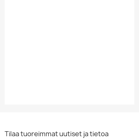
Muualta
Tyyli
Rock/Pop
Vinyylin Kunto
EX
Vuosikymmen
90-Luku
EAN13
0075678210716
Tilaa tuoreimmat uutiset ja tietoa