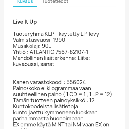
Kuvaus
Tuotetiedot
Live It Up
Tuoteryhmä KLP - käytetty LP-levy
Valmistusvuosi: 1990
Musiikkilaji: 90L
Yhtiö : ATLANTIC 7567-82107-1
Mahdollinen lisätarkenne: Liite:
kuvapussi, sanat
Kanen varastokoodi : 556024
Paino/koko ei kilogrammaa vaan
suuhteellinen paino ( 1 CD = 1 , 1 LP = 12)
Tämän tuotteen painoyksikkö : 12
Kuntokoodeista lisätietoja
kunto jaettu kymmeneen luokkaan
parhaimmasta huonoimpaan
EX emme käytä MINT tai NM vaan EX on