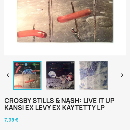


CROSBY STILLS & NASH: LIVE IT UP
KANSI EX LEVY EX KÄYTETTY LP
7,98 €