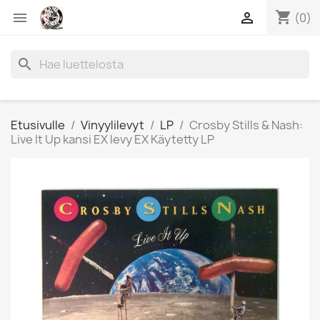
shopping_cart


(0)
search
Etusivulle
Vinyylilevyt
LP
Crosby Stills & Nash:
Live It Up kansi EX levy EX Käytetty LP