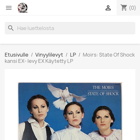
shopping_cart


(0)
search
Etusivulle
Vinyylilevyt
LP
Moirs: State Of Shock
kansi EX- levy EX Käytetty LP