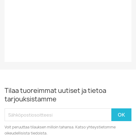
Tyyli
Rock/Pop
Vinyylin Kunto
EX
Vuosikymmen
70-Luku
Tilaa tuoreimmat uutiset ja tietoa
tarjouksistamme
Voit peruuttaa tilauksen milloin tahansa. Katso yhteystietomme
oikeudellisista tiedoista.