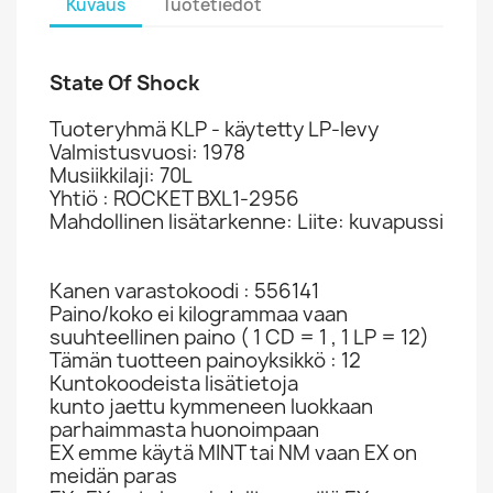
Kuvaus
Tuotetiedot
State Of Shock
Tuoteryhmä KLP - käytetty LP-levy
Valmistusvuosi: 1978
Musiikkilaji: 70L
Yhtiö : ROCKET BXL1-2956
Mahdollinen lisätarkenne: Liite: kuvapussi
Kanen varastokoodi : 556141
Paino/koko ei kilogrammaa vaan
suuhteellinen paino ( 1 CD = 1 , 1 LP = 12)
Tämän tuotteen painoyksikkö : 12
Kuntokoodeista lisätietoja
kunto jaettu kymmeneen luokkaan
parhaimmasta huonoimpaan
EX emme käytä MINT tai NM vaan EX on
meidän paras