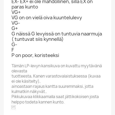
EX- EX+ ei ole mahdollinen, sillä EX on
paras kunto
VG+
VG on on vielä oiva kuuntelulevy
VG-
G+
G näissä G levyissä on tuntuvia naarmuja
( tuntuvat siis kynnellä)
G-
F
P on poor, koristeeksi
Tämän LP-levyn kansikuva on kuvattu myytävänä
olevasta
tuotteesta, Kanen varastovalaistuksessa (kuvaa
ei ole käsitelty),
ainoastaan rajaus kantta suuremmaksi, jotta
kulmatkin näkyvät..
Pikkukuvaa klikkaamalla saat jättikokoisen josta
helppo todeta kannen kunto.