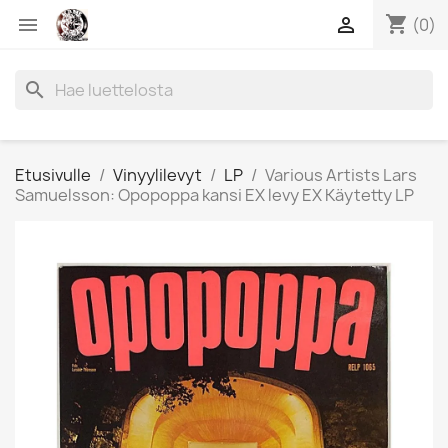
shopping_cart


(0)
search
Etusivulle
Vinyylilevyt
LP
Various Artists Lars
Samuelsson: Opopoppa kansi EX levy EX Käytetty LP