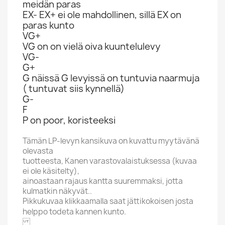
meidän paras
EX- EX+ ei ole mahdollinen, sillä EX on
paras kunto
VG+
VG on on vielä oiva kuuntelulevy
VG-
G+
G näissä G levyissä on tuntuvia naarmuja
( tuntuvat siis kynnellä)
G-
F
P on poor, koristeeksi
Tämän LP-levyn kansikuva on kuvattu myytävänä
olevasta
tuotteesta, Kanen varastovalaistuksessa (kuvaa
ei ole käsitelty),
ainoastaan rajaus kantta suuremmaksi, jotta
kulmatkin näkyvät..
Pikkukuvaa klikkaamalla saat jättikokoisen josta
helppo todeta kannen kunto.