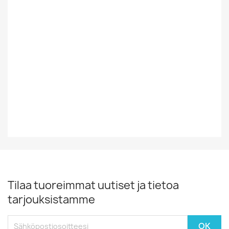
Suomesta Vai
Ulkomainen
Muualta
Tyyli
Rock/Pop
Vinyylin Kunto
EX
Vuosikymmen
60-Luku
Tilaa tuoreimmat uutiset ja tietoa
tarjouksistamme