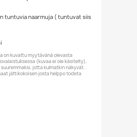
n tuntuvia naarmuja ( tuntuvat siis
i
a on kuvattu myytävänä olevasta
valaistuksessa (kuvaa ei ole käsitelty),
 suuremmaksi, jotta kulmatkin näkyvät..
saat jättikokoisen josta helppo todeta
WE TRUST
D