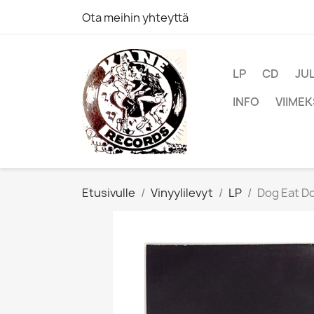
Ota meihin yhteyttä
LP
CD
JU
INFO
VIIMEK
Etusivulle
Vinyylilevyt
LP
Dog Eat Do