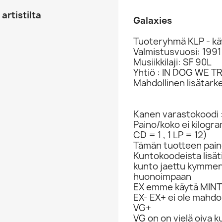
artistilta
Galaxies
Tuoteryhmä KLP - kä
Valmistusvuosi: 1991
Musiikkilaji: SF 90L
Yhtiö : IN DOG WE T
Mahdollinen lisätark
Kanen varastokoodi 
Paino/koko ei kilogr
CD = 1 , 1 LP = 12)
Tämän tuotteen paino
Kuntokoodeista lisät
kunto jaettu kymme
huonoimpaan
EX emme käytä MINT 
EX- EX+ ei ole mahdol
VG+
VG on on vielä oiva 