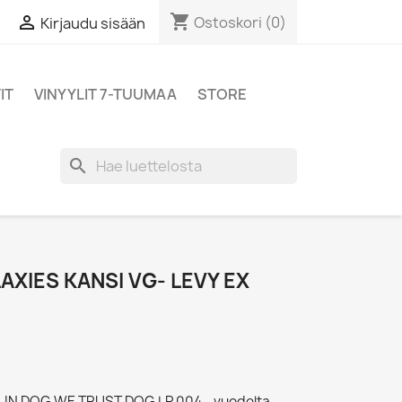
shopping_cart

Ostoskori
(0)
Kirjaudu sisään
IT
VINYYLIT 7-TUUMAA
STORE
search
AXIES KANSI VG- LEVY EX
 - IN DOG WE TRUST DOG LP 004 - vuodelta