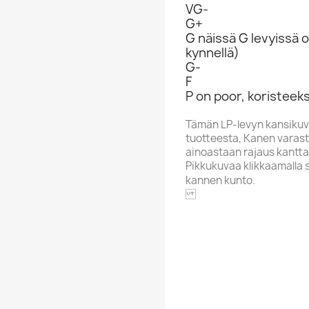
VG-
G+
G näissä G levyissä o
kynnellä)
G-
F
P on poor, koristeeks
Tämän LP-levyn kansikuv
tuotteesta, Kanen varasto
ainoastaan rajaus kantta
Pikkukuvaa klikkaamalla 
kannen kunto.
IN DOG 
Aakkoskirjain