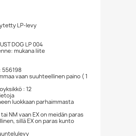
ytetty LP-levy
RUST DOG LP 004
enne: mukana liite
: 556198
ammaa vaan suuhteellinen paino ( 1
yksikkö : 12
ietoja
neen luokkaan parhaimmasta
tai NM vaan EX on meidän paras
linen, sillä EX on paras kunto
kuuntelulevy