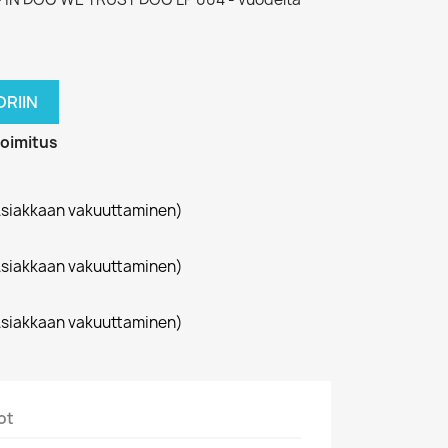
RIIN
toimitus
siakkaan vakuuttaminen)
siakkaan vakuuttaminen)
siakkaan vakuuttaminen)
ot