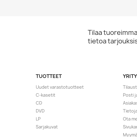
Tilaa tuoreimmat
tietoa tarjouks
TUOTTEET
YRIT
Uudet varastotuotteet
Tilaus
C-kasetit
Posti 
CD
Asiaka
DVD
Tietoj
LP
Ota me
Sarjakuvat
Sivuka
Myymä