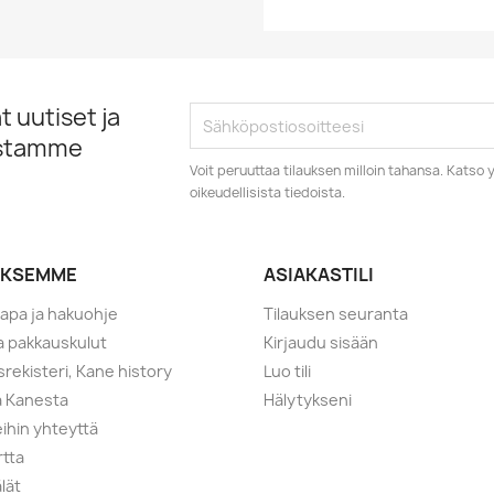
 uutiset ja
istamme
Voit peruuttaa tilauksen milloin tahansa. Kats
oikeudellisista tiedoista.
YKSEMME
ASIAKASTILI
tapa ja hakuohje
Tilauksen seuranta
ja pakkauskulut
Kirjaudu sisään
srekisteri, Kane history
Luo tili
a Kanesta
Hälytykseni
ihin yhteyttä
rtta
lät