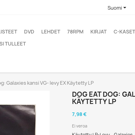

Suomi
LISTEET
DVD
LEHDET
78RPM
KIRJAT
C-KASET
SI TULLEET
g: Galaxies kansi VG- levy EX Käytetty LP
DOG EAT DOG: GAL
KÄYTETTY LP
7,98 €
Ei veroa
Käytetty LP-Levy - Galaxies