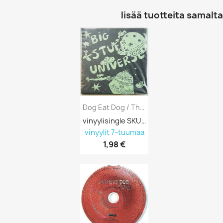
lisää tuotteita samalta 
Dog Eat Dog / The Lost T-Shirts Of...
vinyylisingle SKU 692465
vinyylit 7-tuumaa
1,98 €