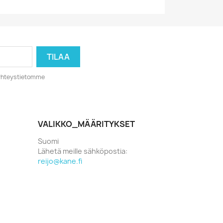
o yhteystietomme
VALIKKO_MÄÄRITYKSET
Suomi
Lähetä meille sähköpostia:
reijo@kane.fi