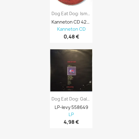
Dog Eat Dog: Isms +3 CD-Single Kansi Ei...
Kanneton CD 428120
Kanneton CD
0,48 €
Dog Eat Dog: Galaxies - Käytetty LP G+ / EX
LP-levy 558649
LP
4,98 €