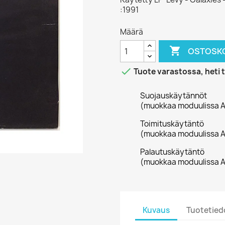
:1991
Määrä

OSTOSKO

Tuote varastossa, heti 
Suojauskäytännöt
(muokkaa moduulissa A
Toimituskäytäntö
(muokkaa moduulissa A
Palautuskäytäntö
(muokkaa moduulissa A
Kuvaus
Tuotetied