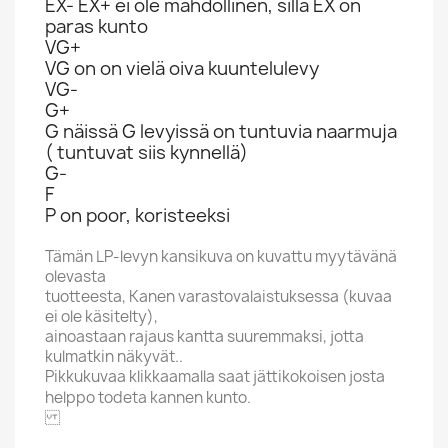
EX- EX+ ei ole mahdollinen, sillä EX on
paras kunto
VG+
VG on on vielä oiva kuuntelulevy
VG-
G+
G näissä G levyissä on tuntuvia naarmuja
( tuntuvat siis kynnellä)
G-
F
P on poor, koristeeksi
Tämän LP-levyn kansikuva on kuvattu myytävänä
olevasta
tuotteesta, Kanen varastovalaistuksessa (kuvaa
ei ole käsitelty),
ainoastaan rajaus kantta suuremmaksi, jotta
kulmatkin näkyvät..
Pikkukuvaa klikkaamalla saat jättikokoisen josta
helppo todeta kannen kunto.