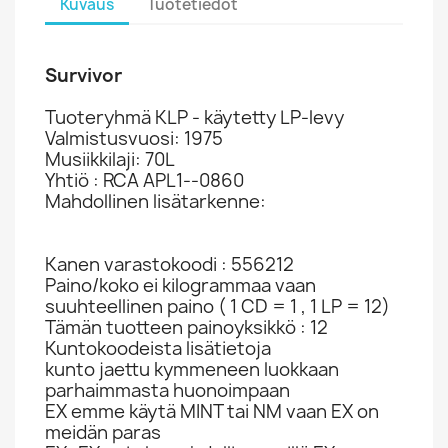
Kuvaus
Tuotetiedot
Survivor
Tuoteryhmä KLP - käytetty LP-levy
Valmistusvuosi: 1975
Musiikkilaji: 70L
Yhtiö : RCA APL1--0860
Mahdollinen lisätarkenne:
Kanen varastokoodi : 556212
Paino/koko ei kilogrammaa vaan
suuhteellinen paino ( 1 CD = 1 , 1 LP = 12)
Tämän tuotteen painoyksikkö : 12
Kuntokoodeista lisätietoja
kunto jaettu kymmeneen luokkaan
parhaimmasta huonoimpaan
EX emme käytä MINT tai NM vaan EX on
meidän paras