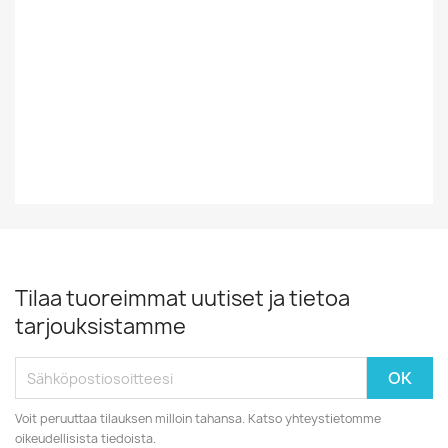
Tyyli
Rock/Pop
Vinyylin Kunto
EX
Vuosikymmen
70-Luku
Tilaa tuoreimmat uutiset ja tietoa
tarjouksistamme
Voit peruuttaa tilauksen milloin tahansa. Katso yhteystietomme
oikeudellisista tiedoista.