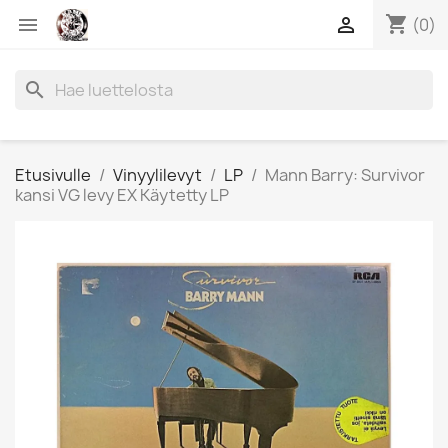
shopping_cart


(0)
search
Etusivulle
Vinyylilevyt
LP
Mann Barry: Survivor
kansi VG levy EX Käytetty LP