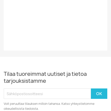
Tyyli
Rock/Pop
Vinyylin Kunto
EX
Vuosikymmen
70-Luku
Tilaa tuoreimmat uutiset ja tietoa
tarjouksistamme
Voit peruuttaa tilauksen milloin tahansa. Katso yhteystietomme
oikeudellisista tiedoista.