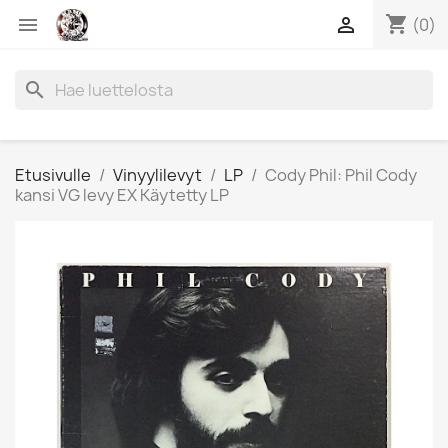
shopping_cart


(0)
search
Etusivulle
Vinyylilevyt
LP
Cody Phil: Phil Cody
kansi VG levy EX Käytetty LP