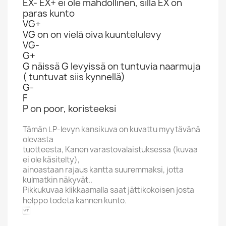
EX- EX+ ei ole mahdollinen, sillä EX on
paras kunto
VG+
VG on on vielä oiva kuuntelulevy
VG-
G+
G näissä G levyissä on tuntuvia naarmuja
( tuntuvat siis kynnellä)
G-
F
P on poor, koristeeksi
Tämän LP-levyn kansikuva on kuvattu myytävänä
olevasta
tuotteesta, Kanen varastovalaistuksessa (kuvaa
ei ole käsitelty),
ainoastaan rajaus kantta suuremmaksi, jotta
kulmatkin näkyvät..
Pikkukuvaa klikkaamalla saat jättikokoisen josta
helppo todeta kannen kunto.