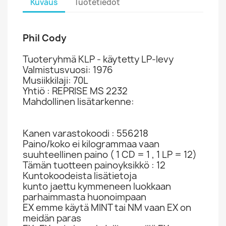
Kuvaus
Tuotetiedot
Phil Cody
Tuoteryhmä KLP - käytetty LP-levy
Valmistusvuosi: 1976
Musiikkilaji: 70L
Yhtiö : REPRISE MS 2232
Mahdollinen lisätarkenne:
Kanen varastokoodi : 556218
Paino/koko ei kilogrammaa vaan
suuhteellinen paino ( 1 CD = 1 , 1 LP = 12)
Tämän tuotteen painoyksikkö : 12
Kuntokoodeista lisätietoja
kunto jaettu kymmeneen luokkaan
parhaimmasta huonoimpaan
EX emme käytä MINT tai NM vaan EX on
meidän paras