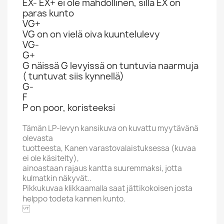
EX- EX+ ei ole mahdollinen, sillä EX on
paras kunto
VG+
VG on on vielä oiva kuuntelulevy
VG-
G+
G näissä G levyissä on tuntuvia naarmuja
( tuntuvat siis kynnellä)
G-
F
P on poor, koristeeksi
Tämän LP-levyn kansikuva on kuvattu myytävänä
olevasta
tuotteesta, Kanen varastovalaistuksessa (kuvaa
ei ole käsitelty),
ainoastaan rajaus kantta suuremmaksi, jotta
kulmatkin näkyvät..
Pikkukuvaa klikkaamalla saat jättikokoisen josta
helppo todeta kannen kunto.