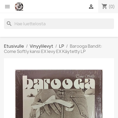
shopping_cart


(0)
search
Etusivulle
Vinyylilevyt
LP
Barooga Bandit:
Come Softly kansi EX levy EX Käytetty LP