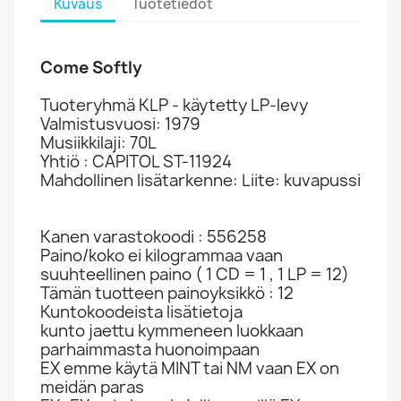
Kuvaus
Tuotetiedot
Come Softly
Tuoteryhmä KLP - käytetty LP-levy
Valmistusvuosi: 1979
Musiikkilaji: 70L
Yhtiö : CAPITOL ST-11924
Mahdollinen lisätarkenne: Liite: kuvapussi
Kanen varastokoodi : 556258
Paino/koko ei kilogrammaa vaan
suuhteellinen paino ( 1 CD = 1 , 1 LP = 12)
Tämän tuotteen painoyksikkö : 12
Kuntokoodeista lisätietoja
kunto jaettu kymmeneen luokkaan
parhaimmasta huonoimpaan
EX emme käytä MINT tai NM vaan EX on
meidän paras