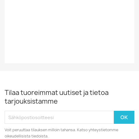
Tyyli
Rock/Pop
Vinyylin Kunto
EX
Vuosikymmen
70-Luku
Tilaa tuoreimmat uutiset ja tietoa
tarjouksistamme
Voit peruuttaa tilauksen milloin tahansa. Katso yhteystietomme
oikeudellisista tiedoista.